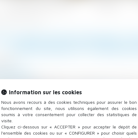
Les domaines d'intervention
Actualités
égiques et démarches des clients
 SALARIÉ DÉMISSIONNAIRE CO
STRATÉGIQUES ET DÉMARCHE
/2018
 - Employeurs
itions-tissot.fr
nté à une situation délicate : votre salarié, qui vient 
Information sur les cookies
. Comment réagir dans un tel cas?
Lire la suite
Nous avons recours à des cookies techniques pour assurer le bon
fonctionnement du site, nous utilisons également des cookies
soumis à votre consentement pour collecter des statistiques de
visite.
Cliquez ci-dessous sur « ACCEPTER » pour accepter le dépôt de
l'ensemble des cookies ou sur « CONFIGURER » pour choisir quels