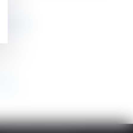
ancis Lefebvre
efebvre
>
>>