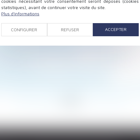
cookies nécessitant votre consentement seront déposés (cookies
statistiques), avant de continuer votre visite du site.
Plus d'informations
e mise à la charge de l’un des indivisaires - Éditions Fr
ACCEPTER
CONFIGURER
REFUSER
éen a le droit de séjour partout dans l'UE
a coupe du monde de foot ? - Éditions Tissot
entieux de la sécurité sociale
ors d’une succession - Donations - Le Particulier
- Les Echos
ichiers stratégiques et démarches des clients
doit restituer les sommes - Éditions Tissot
ordre affectif est parfois possible - Éditions Francis L
...
247
248
249
250
251
252
253
...