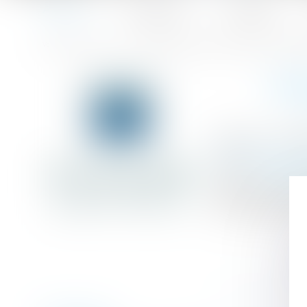
Accueil
Le cabinet
L'équipe
Accueil
Mon salarié démissionnaire conserve des fichiers strat
Vous êtes ici :
MON
Publié le :
12/06
Droit du travail
Source :
www2.ed
Vous êtes confro
fait concurrence