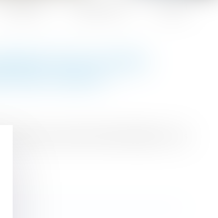
Honoraires
Espace client
Contact
NSERVE DES FICHIERS
S DES CLIENTS
de démissionner, agit de manière déloyale et vous