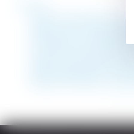
Historique
Le dispositif "carrière longue' en sursis
Indivision : avance en capital sur le partag
Mariage homosexuel: le conjoint d'un Europ
Alcool au travail : comment appréhender l
Une ordonnance précise la réforme du cont
Les montants des frais de notaire à payer l
Logement : ce que va changer la loi Elan 
Mon salarié démissionnaire conserve des f
Rupture conventionnelle nulle : le salarié 
Changer de nom de famille pour un motif d’
<<
<