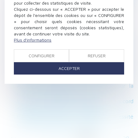
sont les risques professionnels les plus
pour collecter des statistiques de visite.
préoccupants
Cliquez ci-dessous sur « ACCEPTER » pour accepter le
dépôt de l'ensemble des cookies ou sur « CONFIGURER
Pension de réversion en 2025.
» pour choisir quels cookies nécessitant votre
Prescription et requalification en CDI :
consentement seront déposés (cookies statistiques),
attention au délai d’un an !
avant de continuer votre visite du site.
Loi de finances 2025 : quelles mesures pour le
Plus d'informations
logement et l’accession à la propriété ?
Arrêts maladie : le gouvernement acte la
CONFIGURER
REFUSER
baisse de l’indemnisation
ACCEPTER
Prescription et répétition d’une indemnité de
départ à la retraite : attention au délai !
Arrêt maladie suspect : tout savoir sur la
contre-visite médicale patronale
Vice du consentement et succession : l’accord
transactionnel peut-il être annulé ?
Indivision et licitation : rappel de la nécessité
d’un partage impossible en nature