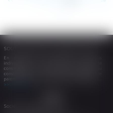
<<
<
...
22
23
24
25
26
27
28
...
>
>>
SOUS-TRAITANCE ET GARANTIE DE PAIEMENT : LA COUR DE CASSATION CONFIRME LA RESPONSABILITÉ DU DIRIGEANT DE DROIT
En matière de construction de maisons
individuelles, l’article L 241-9 du Code de la
construction et de l’habitation impose au
constructeur de justifier d’une garantie de
paiement dans tout contrat de sous-traitance...
Lire la suite
Société d'Avocats ARTHUS