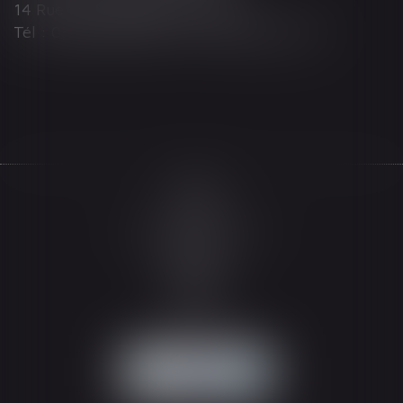
14 Rue Wilson 68000 COLMAR
Tél : 03 89 21 98 55 - Fax : 03 89 23 92 10
Accueil
Le cabinet
L'équipe
Les domaines d'intervention
Actualités
Honoraires
Espace client
Contact
Articles