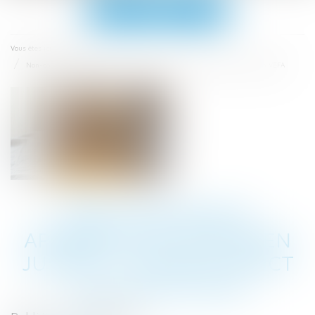
Ouvrir
le
menu
Accueil
Vous êtes ici :
Non-conformité apparente et action en justice : un délai strict d’un an en VEFA
NON-CONFORMITÉ
APPARENTE ET ACTION EN
JUSTICE : UN DÉLAI STRICT
D’UN AN EN VEFA