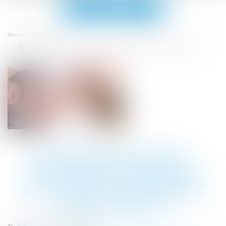
Ouvrir
le
menu
Accueil
Vous êtes ici :
Non-renvoi de QPC : action en recherche judiciaire de paternité hors mariage
NON-RENVOI DE QPC :
ACTION EN RECHERCHE
JUDICIAIRE DE PATERNITÉ
HORS MARIAGE