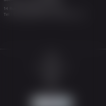
14 Rue Wilson 68000 COLMAR
Tél : 03 89 21 98 55 - Fax : 03 89 23 92 10
Accueil
Le cabinet
L'équipe
Les domaines d'intervention
Actualités
Honoraires
Espace client
Contact
Articles