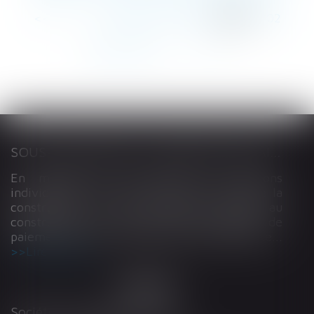
<<
<
...
198
199
200
201
202
203
204
...
>
>>
SOUS-TRAITANCE ET GARANTIE DE PAIEMENT : LA COUR DE CASSATION CONFIRME LA RESPONSABILITÉ DU DIRIGEANT DE DROIT
En matière de construction de maisons
individuelles, l’article L 241-9 du Code de la
construction et de l’habitation impose au
constructeur de justifier d’une garantie de
paiement dans tout contrat de sous-traitance...
Lire la suite
Société d'Avocats ARTHUS