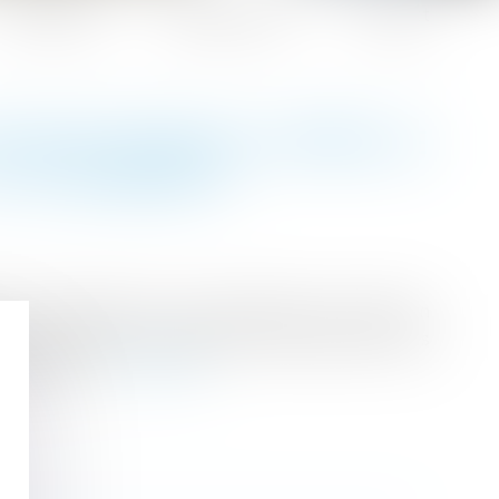
Honoraires
Espace client
Contact
NVENTIONNELLE APRÈS LE
L CE DERNIER ?
s son licenciement, une commission, qui rend un
ler à informer le salarié de cette faculté. Mais
t prononcé ?
Lire la suite