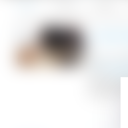
Accueil
Le cabinet
L'équipe
Accueil
Le non-respect d’une procédure conventionnelle après le
Vous êtes ici :
LE NON-
Publié le :
31/08
Droit du travail
Source :
www.edi
Une convention c
avis sur le cara
lorsqu'il a omis