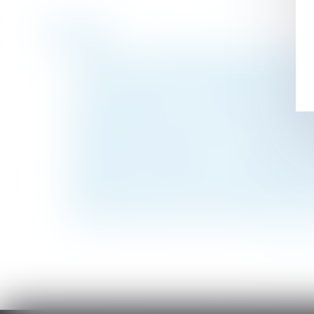
Historique
Succession : quelles règles pour les enfant
Un divorce favorise une «exhérédation» p
Le non-respect d’une procédure conventionn
Rentrée scolaire 2022 : quelles sont les rè
L’augmentation des loyers commerciaux e
Le salarié n’a pas à être informé qu’il pe
Rénovation énergétique : les locataires peu
Bonus-malus sur la contribution d’assura
Prescription de l’action en restitution apr
Des bons d’achat de rentrée scolaire pour l
<<