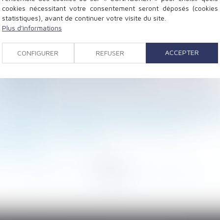
cookies nécessitant votre consentement seront déposés (cookies
statistiques), avant de continuer votre visite du site.
Plus d'informations
s, petits-enfants et arrière-petits-enfants ?
ar testament
ACCEPTER
CONFIGURER
REFUSER
elle après le licenciement invalide-t-il ce dernier ?
gles prévues par le Code du travail ?
st plafonnée
ut demander des précisions sur les motifs du licenciemen
vent réaliser certains travaux sans accord écrit du prop
nce chômage : une application en septembre 2022
ès annulation du testament
es salariés
<
...
110
111
112
113
114
115
116
...