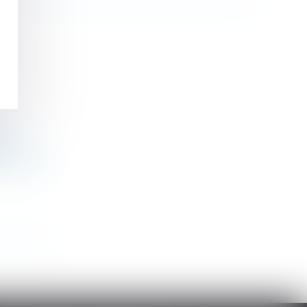
t
riétaire
>
>>