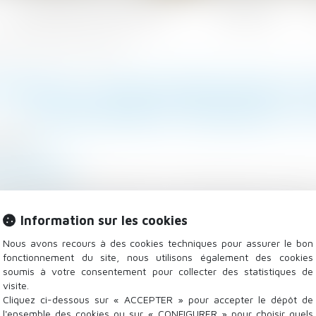
Les domaines d'intervention
Actualités
 licenciement invalide-t-il ce dernier ?
RESPECT D’UNE PROCÉDURE CO
LICENCIEMENT INVALIDE-T-I
/2022
 - Employeurs
tions-tissot.fr
ollective peut permettre à un salarié de saisir, aprè
ctère sérieux ou non de la faute. L'employeur doit veil
Information sur les cookies
 cette information, quelle incidence sur le licenciemen
Nous avons recours à des cookies techniques pour assurer le bon
fonctionnement du site, nous utilisons également des cookies
soumis à votre consentement pour collecter des statistiques de
visite.
Cliquez ci-dessous sur « ACCEPTER » pour accepter le dépôt de
l'ensemble des cookies ou sur « CONFIGURER » pour choisir quels