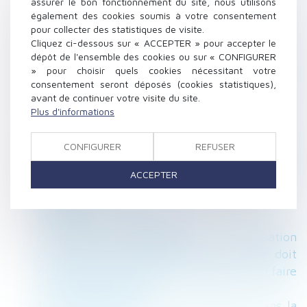
assurer le bon fonctionnement du site, nous utilisons
commercial : jusqu’où ?
également des cookies soumis à votre consentement
pour collecter des statistiques de visite.
Comment déclarer en DSN un salarié qui n’a
Cliquez ci-dessous sur « ACCEPTER » pour accepter le
pas de numéro de SS ?
dépôt de l'ensemble des cookies ou sur « CONFIGURER
Reclassement du salarié inapte et notion de
» pour choisir quels cookies nécessitant votre
groupe au sens de l’ordonnance du 22
consentement seront déposés (cookies statistiques),
avant de continuer votre visite du site.
septembre 2017
Plus d'informations
Lutter contre les violences faites aux femmes
en Outre-mer
CONFIGURER
REFUSER
Modalités, durée et estimation de la mission
de l’expert du CSE : entretiens avec les
ACCEPTER
salariés ?
Occupation illicite : la protection des
propriétaires est renforcée
Le coût des ouvrages dont la réalisation
conditionne l'autorisation de construire doit
être intégré dans le prix forfaitaire, sinon faire
l’objet d’un chiffrage
De l’importance du rôle du donateur dans la