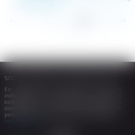
donation-partage
<<
<
...
77
78
79
80
81
82
83
...
>
>>
SOUS-TRAITANCE ET GARANTIE DE PAIEMENT : LA COUR DE CASSATION CONFIRME LA RESPONSABILITÉ DU DIRIGEANT DE DROIT
En matière de construction de maisons
individuelles, l’article L 241-9 du Code de la
construction et de l’habitation impose au
constructeur de justifier d’une garantie de
paiement dans tout contrat de sous-traitance...
Lire la suite