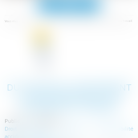
Ouvrir
le
menu
Accueil
Du nouveau concernant la déclaration d’un accident du travail
Vous êtes ici :
DU NOUVEAU CONCERNANT
LA DÉCLARATION D’UN
ACCIDENT DU TRAVAIL
Publié le :
22/08/2023
Droit du travail - Employeurs
/
Responsabilité
accident du travail