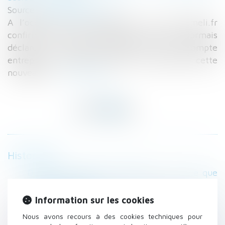
Source :
www.legisocial.fr
A l’occasion d’une publication, le site Ameli.fr
confirme que les entreprises peuvent désormais
déclarer un accident du travail via « leur compte
entreprise ». Notre actualité vous explique cette
nouveauté...
Lire la suite
Historique
Divorce et pension alimentaire : tout ce que
vous devez savoir
Du nouveau concernant la déclaration d’un
Information sur les cookies
accident du travail
Nous avons recours à des cookies techniques pour
Obligation de délivrance du bailleur