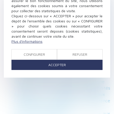
assurer le bon fonctionnement du site, nous utilisons
Vente par adjudication d’un lot de
également des cookies soumis à votre consentement
pour collecter des statistiques de visite.
copropriété : l’adjudicataire supporte le coût
Cliquez ci-dessous sur « ACCEPTER » pour accepter le
de l’état daté
dépôt de l'ensemble des cookies ou sur « CONFIGURER
Le licenciement d’une salariée ayant aimé
» pour choisir quels cookies nécessitant votre
certains contenus Facebook entraîne une
consentement seront déposés (cookies statistiques),
avant de continuer votre visite du site.
violation de la liberté d’expression
Plus d'informations
La Fédération Française du Bâtiment alerte
sur la flambée des prix des matériaux qui
CONFIGURER
REFUSER
menace la relance du secteur
Nouveau livre blanc en ligne : Les questions
ACCEPTER
sur la retraite
La CNIL publie 8 recommandations pour
renforcer la protection des mineurs en ligne
Création d'un dispositif d'indemnités
journalières pour les professionnels libéraux
Copropriété : la constatation de l’inexistence
d’un lot transitoire attendra
Ai-je le droit de réserver les jobs d’été aux