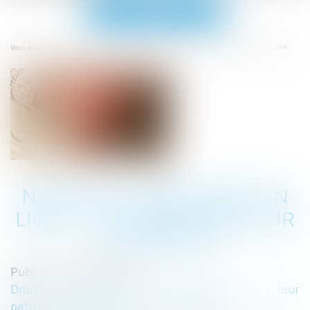
Ouvrir
le
menu
Accueil
Nouveau livre blanc en ligne : Les questions sur la retraite
Vous êtes ici :
NOUVEAU LIVRE BLANC EN
LIGNE : LES QUESTIONS SUR
LA RETRAITE
Publié le :
08/07/2021
Droit de la famille, des personnes et de leur
patrimoine
/
Patrimoine et succession