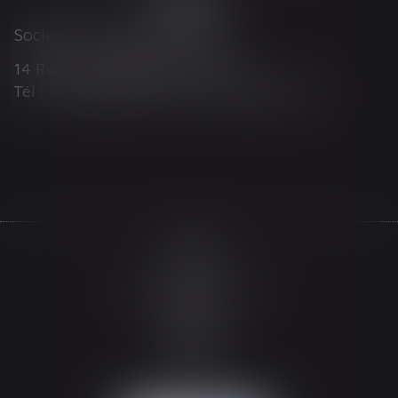
Société d'Avocats ARTHUS
14 Rue Wilson 68000 COLMAR
Tél : 03 89 21 98 55 - Fax : 03 89 23 92 10
Accueil
Le cabinet
L'équipe
Les domaines d'intervention
Actualités
Honoraires
Espace client
Contact
Articles