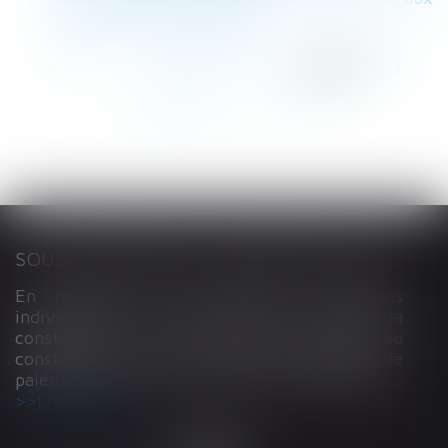
enfants de mes salariés ?
<<
<
...
146
147
148
149
150
151
152
...
>
>>
SOUS-TRAITANCE ET GARANTIE DE PAIEMENT : LA COUR DE CASSATION CONFIRME LA RESPONSABILITÉ DU DIRIGEANT DE DROIT
En matière de construction de maisons
individuelles, l’article L 241-9 du Code de la
construction et de l’habitation impose au
constructeur de justifier d’une garantie de
paiement dans tout contrat de sous-traitance...
Lire la suite