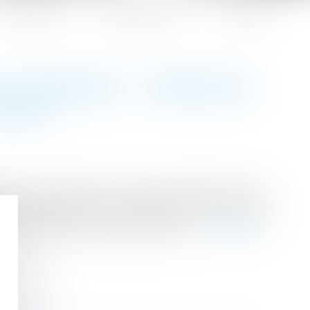
Honoraires
Espace client
Contact
U HANDICAP : PRÉCISION
JUGE
oyeur doit prendre les mesures appropriées pour
correspondant à leur qualification. Le refus de
ticle L 1133-3 du Code du travail...
Lire la suite