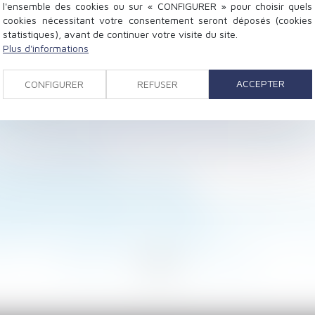
l'ensemble des cookies ou sur « CONFIGURER » pour choisir quels
cookies nécessitant votre consentement seront déposés (cookies
statistiques), avant de continuer votre visite du site.
Plus d'informations
er une activité autorisée expressément et préalablement
tice patrimoniale au sein de la famille
ACCEPTER
CONFIGURER
REFUSER
sur le risque de feu de forêt est élargie
e des primes
elle : le questionnaire portant sur les circonstances o
et délai raisonnable
p : précision sur l’office du juge
divisaire qui rembourse seul le prêt ?
nt subsiste en présence d’un plan de sauvegarde de l’e
adrer les frais bancaires sur succession
<
...
49
50
51
52
53
54
55
...
>