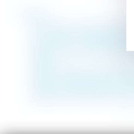
Historique
Arrêt de travail : la victime peut pratiqu
Loi du 31 mai 2024 visant à assurer une jus
Biens immobiliers : l'obligation d'informer 
Transfert de contrat de travail et bénéfic
Accident du travail ou maladie professionn
intéressés
Expertise à la suite d’un avis d’inaptitude 
Nullité du licenciement à raison du handica
Indivision : quelle indemnisation pour l’in
L’obligation de l’employeur de reclasseme
Proposition de loi visant à réduire et à enc
<<