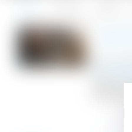
Accueil
Le cabinet
L'équipe
Accueil
Nullité du licenciement à raison du handicap : précision
Vous êtes ici :
NULLIT
Publié le :
06/0
Droit du travail
Source :
www.le
En application d
permettre aux tr
prendre ces mesur