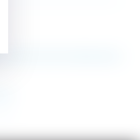
u la cause des faits doit être adressé après des
mploi
>>