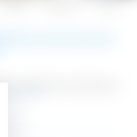
Honoraires
Espace client
Contact
TAIRE NE CESSE PAS AVEC
L
aintenue irrégulièrement dans le logement après
enu...
Lire la suite