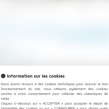
Les domaines d'intervention
Actualités
 la fin du bail
ATION D'ENTRETIEN DU PROPRIÉ
LA FIN DU BAI
/2023
/
Baux d'habitation
.fr
est responsable de la chute de l'occupante qui s'est m
chute provoquée par la rupture du garde-corps mal entret
Information sur les cookies
Nous avons recours à des cookies techniques pour assurer le bon
fonctionnement du site, nous utilisons également des cookies
soumis à votre consentement pour collecter des statistiques de
visite.
Cliquez ci-dessous sur « ACCEPTER » pour accepter le dépôt de
l'ensemble des cookies ou sur « CONFIGURER » pour choisir quels