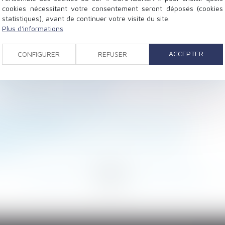
cookies nécessitant votre consentement seront déposés (cookies
statistiques), avant de continuer votre visite du site.
 condamnation pour recel successoral est de nature dé
Plus d'informations
uivi sur les biens communs
el censure deux mesures relatives aux indemnités journa
ACCEPTER
CONFIGURER
REFUSER
ale des constructions temporaires ou de petite surfa
cesse pas avec la fin du bail
 revirement de jurisprudence
atoires d’indemnisation sont prolongées en 2023
le d’information
des documents comptables au conseil syndical ?
2023 ?
<
...
99
100
101
102
103
104
105
...