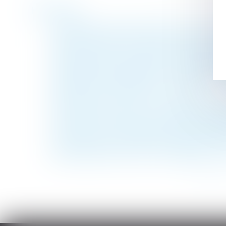
Historique
Le paiement de sommes dues au titre d’une
dette personnelle et peut donc être pours
LFSS pour 2023 : le Conseil constitutionn
Performance énergétique et environnement
L'obligation d'entretien du propriétaire ne 
Parfois, la Cour de révision ... révise
Prescription du recours du constructeur :
Arrêts de travail Covid : les règles dérog
Assurance-vie et obligation précontractuel
Le syndic peut-il refuser de transmettre 
Quelle gratification pour les stagiaires en 
<<