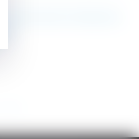
lictuelle, de sorte qu’il ne constitue pas une
lières
ce
>
>>