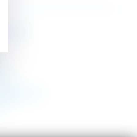
 de l’ANAH ?
époux ?
nique de travaux
avail
>