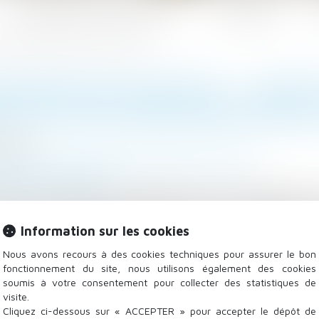
Les domaines d'intervention
Actualités
ctivité des préconisations du médecin du travail
IGATION DE SÉCURITÉ : L’EMPL
ECTIVITÉ DES PRÉCONISATIONS 
/2025
 Salariés
/
Responsabilité accident du travail
mag-juridique.com
ndu le 11 juin 2025, la chambre sociale a rappelé avec f
 en ce qu’en vertu des articles L 4121-1, L 4624-3 et
Information sur les cookies
te les propositions du médecin du travail concernant 
u salarié...
Lire la suite
Nous avons recours à des cookies techniques pour assurer le bon
fonctionnement du site, nous utilisons également des cookies
soumis à votre consentement pour collecter des statistiques de
visite.
Cliquez ci-dessous sur « ACCEPTER » pour accepter le dépôt de