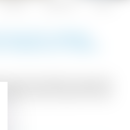
Honoraires
Espace client
Contact
OYEUR DOIT VÉRIFIER
DU MÉDECIN DU TRAVAIL
orce la portée de l’obligation de sécurité pesant
 L 4624-6 du Code du travail, l’employeur doit
l’adaptation du poste, notamment en lien avec