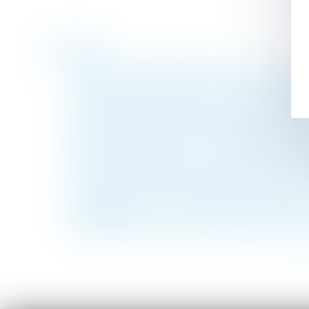
Historique
Vous êtes propriétaire bailleur et vous en
Succession entre frères et soeurs vivant e
Pas de droit de priorité pour le locataire
Actions gratuites annulées après transfert
Données personnelles : le salarié peut exig
Emprunt du syndicat : la liste des informa
Divorce et entreprise exploitée sous form
Prévention du risque chaleur et canicule : 
MaPrimeRénov' : la suspension estivale ne
Obligation de sécurité : l’employeur doit v