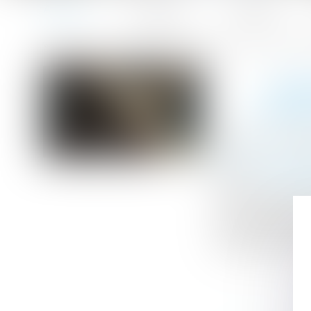
Accueil
Le cabinet
L'équipe
Accueil
Obligation de sécurité : l’employeur doit vérifier l’effe
Vous êtes ici :
OBL
L’EFF
Publié le :
26/06
Droit du travail -
Source :
www.le
Dans un arrêt re
sur l’employeur,
prendre en comp
l’état de santé d