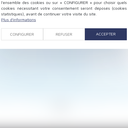
l'ensemble des cookies ou sur « CONFIGURER » pour choisir quels
cookies nécessitant votre consentement seront déposés (cookies
statistiques), avant de continuer votre visite du site.
Plus d'informations
visagez des travaux, êtes-vous éligible aux subventions
ACCEPTER
CONFIGURER
REFUSER
nsemble : pas d'exonération pour le collatéral pacsé
 commercial en cas de cession globale de l’immeuble !
 de contrat : pas d’indemnisation sans preuve de fraude
er l’accès à ses e-mails professionnels
tions que le prêteur peut demander au syndic est fixée
e de société : comment évaluer les droits sociaux d’un 
de nouvelles règles au 1er juillet 2025
 concernera finalement pas les rénovations par geste u
érifier l’effectivité des préconisations du médecin du tr
<<
<
...
7
8
9
10
11
12
13
...
>
>