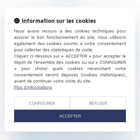
Historique
Information sur les cookies
Nous avons recours à des cookies techniques pour
Servitude par destination du père de famille :
assurer le bon fonctionnement du site, nous utilisons
quelle appréciation en cas de réunion et
également des cookies soumis à votre consentement
nouvelle division des fonds ?
pour collecter des statistiques de visite.
L’apprentissage et la formation
Cliquez ci-dessous sur « ACCEPTER » pour accepter le
dépôt de l'ensemble des cookies ou sur « CONFIGURER
professionnelle dans le viseur de la Cour des
» pour choisir quels cookies nécessitant votre
comptes
consentement seront déposés (cookies statistiques),
Procréation post mortem : vers une
avant de continuer votre visite du site.
autorisation en France ?
Plus d'informations
Indivision successorale et démembrement : la
Cour de cassation tranche en faveur des nus-
CONFIGURER
REFUSER
propriétaires
ACCEPTER
Réception judiciaire d’une charpente : quand
la solidité fait obstacle à l’acceptation des
travaux !