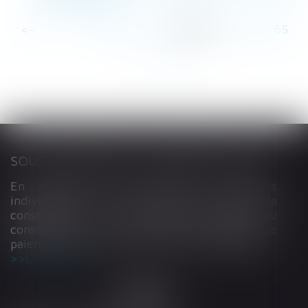
<<
<
...
59
60
61
62
63
64
65
...
>
>>
SOUS-TRAITANCE ET GARANTIE DE PAIEMENT : LA COUR DE CASSATION CONFIRME LA RESPONSABILITÉ DU DIRIGEANT DE DROIT
En matière de construction de maisons
individuelles, l’article L 241-9 du Code de la
construction et de l’habitation impose au
constructeur de justifier d’une garantie de
paiement dans tout contrat de sous-traitance...
Lire la suite