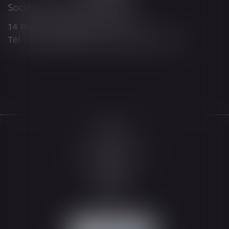
Société d'Avocats ARTHUS
14 Rue Wilson 68000 COLMAR
Tél : 03 89 21 98 55 - Fax : 03 89 23 92 10
Accueil
Le cabinet
L'équipe
Les domaines d'intervention
Actualités
Honoraires
Espace client
Contact
Articles