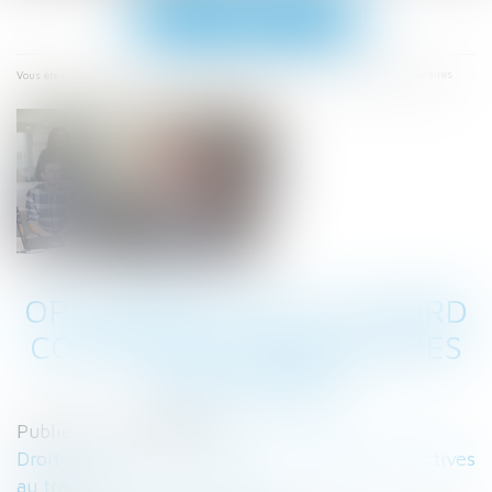
Ouvrir
le
menu
Accueil
Opposabilité de l’accord collectif et qualité des signataires
Vous êtes ici :
OPPOSABILITÉ DE L’ACCORD
COLLECTIF ET QUALITÉ DES
SIGNATAIRES
Publié le :
13/02/2024
Droit du travail - Employeurs
/
Relation collectives
au travail