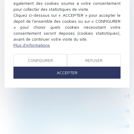
également des cookies soumis à votre consentement
X
pour collecter des statistiques de visite.
Non-respect du temps de repos : le salarié n’a
Cliquez ci-dessous sur « ACCEPTER » pour accepter le
pas à démontrer l’existence d’un préjudice
dépôt de l'ensemble des cookies ou sur « CONFIGURER
» pour choisir quels cookies nécessitant votre
La visite médicale de reprise inapplicable à la
consentement seront déposés (cookies statistiques),
suite d’un accident de travail dans le cadre
avant de continuer votre visite du site.
d’un contrat de mission d’un jour
Plus d'informations
Calcul et notification des effectifs
Directive sur les violences faites aux femmes
CONFIGURER
REFUSER
: une victoire en demi-teinte pour le
ACCEPTER
Parlement européen - Touteleurope.eu
Transfert d’une entité économique autonome
et maintien des contrats de travail
Non-paiement de la pension alimentaire et
délit d’abandon de famille
Nouvelle expertise médicale ordonnée par le
juge : l’avis de l’expert s’impose aux parties
Opposabilité de l’accord collectif et qualité
des signataires