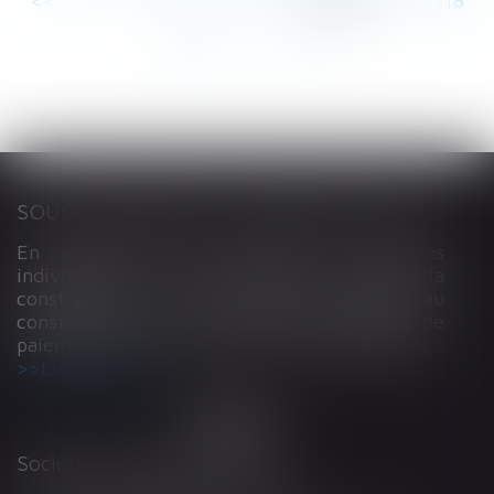
<<
<
...
113
114
115
116
117
118
119
...
>
>>
SOUS-TRAITANCE ET GARANTIE DE PAIEMENT : LA COUR DE CASSATION CONFIRME LA RESPONSABILITÉ DU DIRIGEANT DE DROIT
En matière de construction de maisons
individuelles, l’article L 241-9 du Code de la
construction et de l’habitation impose au
constructeur de justifier d’une garantie de
paiement dans tout contrat de sous-traitance...
Lire la suite
Société d'Avocats ARTHUS