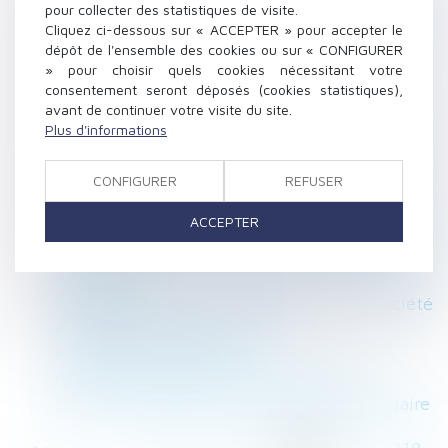
Un décret sur le droit de surplomb pour
pour collecter des statistiques de visite.
l'isolation thermique par l'extérieur d'un
Cliquez ci-dessous sur « ACCEPTER » pour accepter le
dépôt de l'ensemble des cookies ou sur « CONFIGURER
bâtiment
» pour choisir quels cookies nécessitant votre
DPE : mise en œuvre des mesures destinées à
consentement seront déposés (cookies statistiques),
pallier les anomalies et opposabilité
avant de continuer votre visite du site.
N'oubliez pas de modifier votre procédure de
Plus d'informations
recueil des alertes avant le 1er septembre !
Le transfert du recouvrement des cotisations
CONFIGURER
REFUSER
Agirc-Arrco aux Urssaf à nouveau reporté ?
ACCEPTER
La vente d'une partie commune spéciale ne
peut être décidée que par les copropriétaires
concernés
Responsabilité des associés d’une société
civile de construction-vente
Indemnité de réduction
Créances entre époux séparés de biens
Baux commerciaux et état d’urgence sanitaire