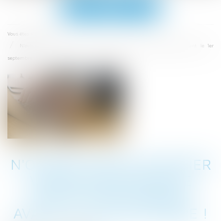
Ouvrir
le
menu
Accueil
Vous êtes ici :
N'oubliez pas de modifier votre procédure de recueil des alertes avant le 1er
septembre !
N'OUBLIEZ PAS DE MODIFIER
VOTRE PROCÉDURE DE
RECUEIL DES ALERTES
AVANT LE 1ER SEPTEMBRE !