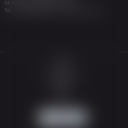
14 Rue Wilson 68000 COLMAR
Tél : 03 89 21 98 55 - Fax : 03 89 23 92 10
Accueil
Le cabinet
L'équipe
Les domaines d'intervention
Actualités
Honoraires
Espace client
Contact
Articles