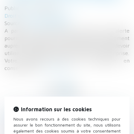
Publié le :
19/07/2022
Droit du travail - Employeurs
Source :
www.legisocial.fr
A partir du 1er septembre, les lanceurs d’alerte
pourront effectuer un signalement directement
auprès d’une autorité externe, plutôt que de devoir
utiliser d’abord le dispositif interne de l'entreprise.
Votre procédure doit être actualisée en
conséquence...
Lire la suite
Information sur les cookies
Historique
Nous avons recours à des cookies techniques pour
assurer le bon fonctionnement du site, nous utilisons
Démembrement viager de parts de SCPI
également des cookies soumis à votre consentement