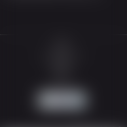
Accueil
Le cabinet
L'équipe
Les domaines d'intervention
Actualités
Honoraires
Espace client
Contact
Articles