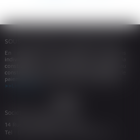
SOUS-TRAITANCE ET GARANTIE DE PAIEMENT : LA COUR DE CASSATION CONFIRME LA RESPONSABILITÉ DU DIRIGEANT DE DROIT
En matière de construction de maisons
individuelles, l’article L 241-9 du Code de la
construction et de l’habitation impose au
constructeur de justifier d’une garantie de
paiement dans tout contrat de sous-traitance...
Lire la suite
Société d'Avocats ARTHUS
14 Rue Wilson 68000 COLMAR
Tél : 03 89 21 98 55 - Fax : 03 89 23 92 10