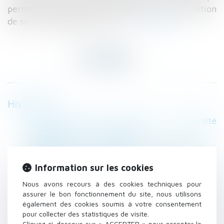
permet à deux personnes majeures, sans condition
de sexe, d'organiser leur vie...
Lire la suite
Historique
Recouvrement des charges de copropriété
impayées | service-public.fr
Révocation de donations entre époux :
application de la loi dans le temps - La
Information sur les cookies
Gazette du Palais
Pacs : convention, rupture, avantages... Tout
Nous avons recours à des cookies techniques pour
assurer le bon fonctionnement du site, nous utilisons
savoir
également des cookies soumis à votre consentement
Les procédures de divorce sont-elles trop
pour collecter des statistiques de visite.
longues ? - OuestFrance
Cliquez ci-dessous sur « ACCEPTER » pour accepter le