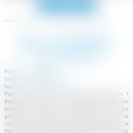
Ouvrir
le
menu
Accueil
Pacs : convention, rupture, avantages... Tout savoir
Vous êtes ici :
PACS : CONVENTION,
RUPTURE, AVANTAGES...
TOUT SAVOIR
Publié le :
26/09/2017
(NPU) Droit de la famille
Source :
www.linternaute.com
Pacs ou mariage ? Le Pacs, quelle définition ?
Beaucoup de couples sont amenés à se poser ces
questions. Souple, la convention d'un Pacs
présente des avantages, notamment lors de sa
rupture... Créé par la loi du 15 novembre 1999, le
Pacs (pacte civil de solidarité) est un contrat qui