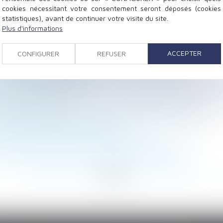
cookies nécessitant votre consentement seront déposés (cookies
statistiques), avant de continuer votre visite du site.
Plus d'informations
ur mettre son règlement en conformité avec la loi
e juillet et août
ACCEPTER
CONFIGURER
REFUSER
: le BTP fait-il partie des secteurs concernés ?
nt sans payer d'impôts ?
ne devront plus être versées à l’AGIRC/ARRCO mais à l’
hose et sur le prix
mité un projet de loi pour une meilleure protection
 droits et devoirs des salariés ?
à l’identique constitue un vice caché
succession en faveur des personnes handicapées
<
...
145
146
147
148
149
150
151
...