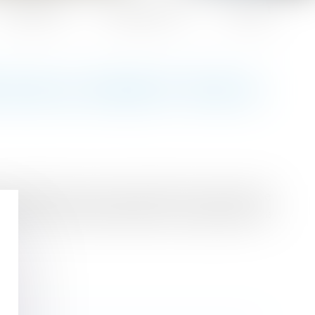
Honoraires
Espace client
Contact
 SUR LA CHOSE ET SUR LE
propriétaire n’est pas titulaire d’un bail, même
nt est intervenu après que le propriétaire l’a