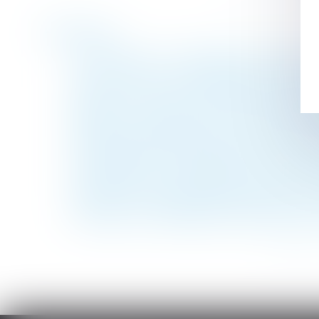
Historique
Lot transitoire : la copropriété a 3 ans po
Urssaf : point sur les échéances des mois d
Bonus-malus sur les contributions chômage 
Donation : comment transmettre de l'arge
Retraite complémentaire : les cotisations 
Pas de bail sans accord des parties sur la c
Enfants placés: l'Assemblée vote à l'unani
Vaccination, port du masque, quels sont les
Dissimuler l’impossibilité de reconstruire 
Précisions sur l’abattement de droits de 
<<