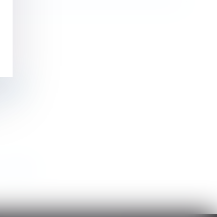
Urssaf
>
>>