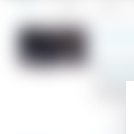
Accueil
Le cabinet
L'équipe
Accueil
Pas de bail sans accord des parties sur la chose et sur le
Vous êtes ici :
PAS DE 
Publié le :
20/07
Droit commercia
Source :
www.efl
L’occupant de lo
s’il a payé des 
informé de sa ren