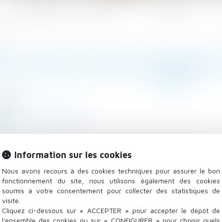
Les domaines d'intervention
Actualités
 prix
BAIL SANS ACCORD DES PARTIES
PRIX
/2021
l
/
Baux commerciaux
.fr
caux qui n’a pas signé le projet de bail proposé par le 
sommes correspondant au loyer, dès lors que ce paieme
Information sur les cookies
onciation à signer le bail...
Lire la suite
Nous avons recours à des cookies techniques pour assurer le bon
fonctionnement du site, nous utilisons également des cookies
soumis à votre consentement pour collecter des statistiques de
visite.
Cliquez ci-dessous sur « ACCEPTER » pour accepter le dépôt de
l'ensemble des cookies ou sur « CONFIGURER » pour choisir quels