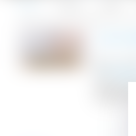
Accueil
Le cabinet
L'équipe
Accueil
Pas d’indemnité globale de dépréciation du surplus pour
Vous êtes ici :
PAS D’I
Publié le :
16/05
Droit immobilier
Source :
www.efl
En matière d’ex
défense de ses 
l'ensemble de la