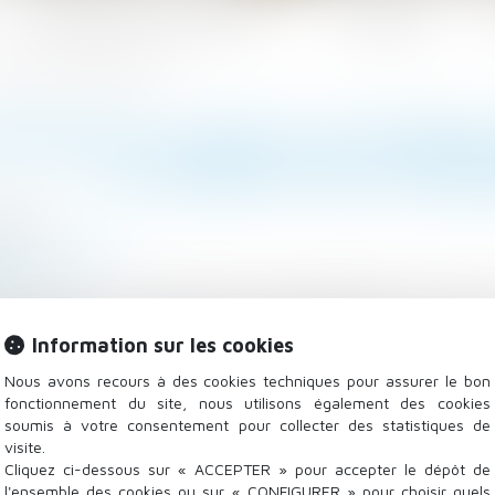
Les domaines d'intervention
Actualités
 le syndicat des copropriétaires
NDEMNITÉ GLOBALE DE DÉPRÉC
LE SYNDICAT DES COPRO
/2023
/
Copropriété
.fr
propriation, le syndicat des copropriétaires ne peut 
droits sur son lot et ne peut donc pas se voir alloue
Information sur les cookies
 copropriété...
Lire la suite
Nous avons recours à des cookies techniques pour assurer le bon
fonctionnement du site, nous utilisons également des cookies
soumis à votre consentement pour collecter des statistiques de
visite.
Cliquez ci-dessous sur « ACCEPTER » pour accepter le dépôt de
l'ensemble des cookies ou sur « CONFIGURER » pour choisir quels