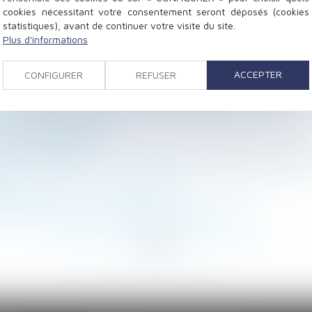
cookies nécessitant votre consentement seront déposés (cookies
statistiques), avant de continuer votre visite du site.
Plus d'informations
actation
ACCEPTER
CONFIGURER
REFUSER
ne cause pas, à elle seule, un préjudice au bailleur
loyeur en matière de formation des salariés à la prévent
ouper l’eau chaude
r un testament ?
ation compensatoire à la liquidation du régime matrimon
il
 en cas de VEFA : mode d'emploi
 surplus pour le syndicat des copropriétaires
<
<
...
86
87
88
89
90
91
92
...
>