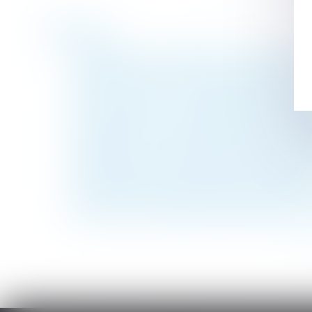
Historique
Consentement à l’adoption et délai de rétr
Congés non pris au 31 mai, que dit la loi ?
Une sous-location commerciale irrégulière 
Alcool au volant : les obligations de l'emp
Les employeurs peuvent temporairement c
Testament : comment modifier ou révoque
Impossible de lier le paiement de la prest
De la jurisprudence liée aux arrêts de trava
Se prémunir d'un refus de prêt immobilier
Pas d’indemnité globale de dépréciation du
<