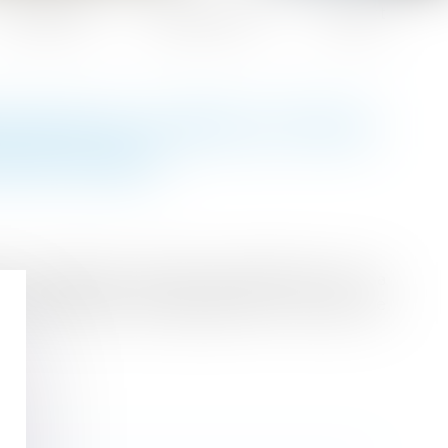
Honoraires
Espace client
Contact
IATION DU SURPLUS POUR
PRIÉTAIRES
pas représenter chaque copropriétaire pour la
r une indemnité de dépréciation du surplus de