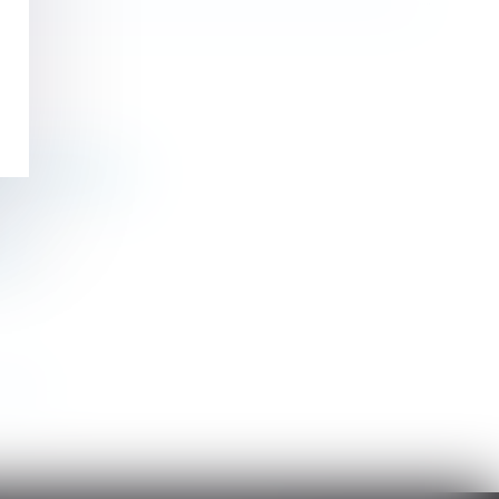
ion des risques
ial
>>