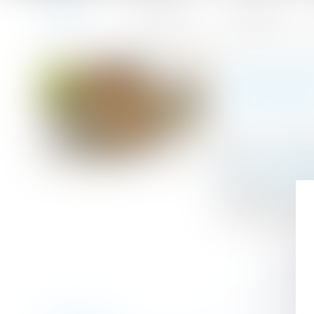
Accueil
Le cabinet
L'équipe
Accueil
Passoires thermiques : le Sénat assouplit les interdicti
Vous êtes ici :
PASSOIRE
Publié le :
09/0
Droit immobilier
Source :
www.ba
Le Sénat a voté 
l'issue reste ince