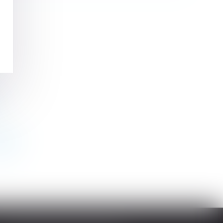
alable
>>