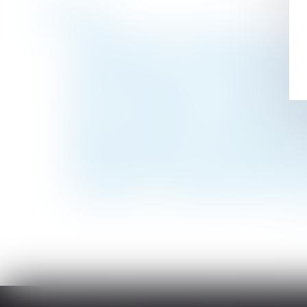
Historique
L'indice des loyers commerciaux (ILC) : un 
Licenciement nul : les indemnités doivent
Filiation naturelle et preuve de la posses
Violences conjugales : le « contrôle coerci
Le droit de retour légal se transmet aux h
SOCIAL – Reclassement : la définition du
Déblocage anticipé de l'épargne salariale p
Passoires thermiques : le Sénat assouplit l
L’exercice du droit d’option n’est soumis 
Licenciement : 5 jours pleins doivent s'éco
<