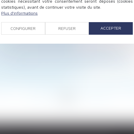
cookies nécessitant votre consentement seront déposés (cookies
statistiques), avant de continuer votre visite du site.
Plus d'informations
repère pour l'évolution des loyers
 inclure primes et heures supplémentaires
ACCEPTER
CONFIGURER
REFUSER
sion d’état : quand commence la prescription ?
tif » bientôt dans le Code pénal ?
éritiers de l’ascendant donateur
 groupe passe (encore) par le Code de commerce
our l'acquisition d'une résidence principale à l'étranger
es interdictions de mises en location
à aucune condition de forme !
uler entre la convocation à entretien et l'entretien pré
<
<
...
17
18
19
20
21
22
23
...
>