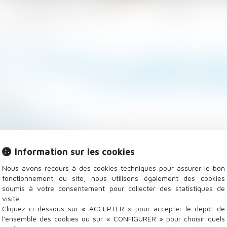
Les domaines d'intervention
Actualités
ons de mises en location
S THERMIQUES : LE SÉNAT ASS
DE MISES EN LOC
4/2025
/
Baux d'habitation
tiweb.com
un assouplissement de l’interdiction de location des pa
Information sur les cookies
rtaine...
Lire la suite
Nous avons recours à des cookies techniques pour assurer le bon
fonctionnement du site, nous utilisons également des cookies
soumis à votre consentement pour collecter des statistiques de
visite.
Cliquez ci-dessous sur « ACCEPTER » pour accepter le dépôt de
l'ensemble des cookies ou sur « CONFIGURER » pour choisir quels