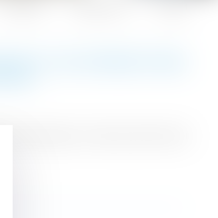
Honoraires
Espace client
Contact
OUPLIT LES INTERDICTIONS
ATION
ssoires thermiques. Un texte qui divise et dont