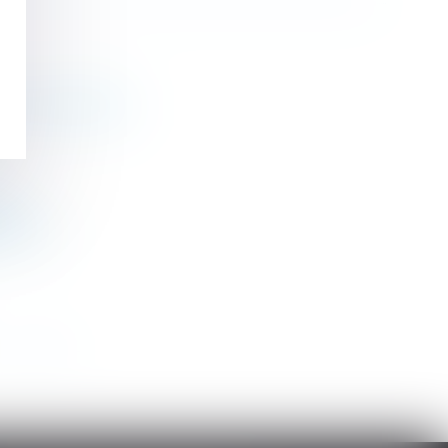
Francis Lefebvre
o
 grave
>
>>