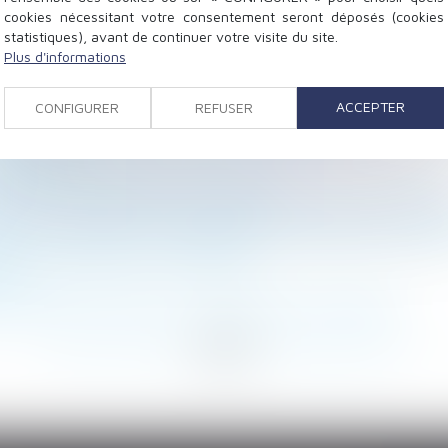
cookies nécessitant votre consentement seront déposés (cookies
statistiques), avant de continuer votre visite du site.
Plus d'informations
 de lettre sont - Éditions Tissot
ion exécutoire fixant la pension alimentaire - Éditions 
ACCEPTER
CONFIGURER
REFUSER
ux codes types de personnels vont changer
evez savoir
était pas une donation | SOS conso
eoise n’interdisait pas les logements sociaux | SOS cons
réelle et sérieuse » ne peut ensuite invoquer une faute
elle : un parcours du combattant
ic.fr
 maternelle d’intention - Éditions Francis Lefebvre
<
...
261
262
263
264
265
266
267
...