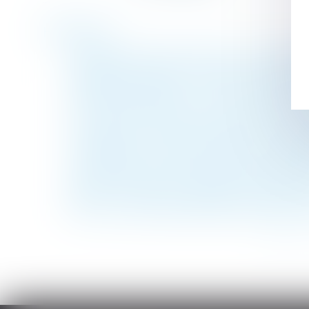
Historique
Notification de licenciement : des modèles
Abandon de famille : nécessité d'une décis
Déclarations URSSAF : les taux de nombre
PTZ et Pinel en 2018 : tout ce que vous d
La pension alimentaire versée à sa fille n’
Copropriété : la clause d’habitation bourg
L'employeur qui licencie « pour une cause 
Faire reconnaître une maladie professionn
Rappel : Contrat de mariage | service-publ
GPA : refus de transcription de la filiation
<<