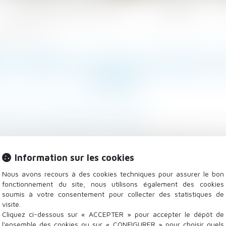
Les domaines d'intervention
Actualités
 donation | SOS conso
E VERSÉE À SA FILLE N’ÉTAIT 
CONSO
atrimoine
/
Patrimoine et succession
oyer de sa fille majeure, Marie-Sibylle. Elle lui vers
ant des sommes ainsi versées (près de 620 000 euros) 
Information sur les cookies
Nous avons recours à des cookies techniques pour assurer le bon
fonctionnement du site, nous utilisons également des cookies
soumis à votre consentement pour collecter des statistiques de
visite.
Cliquez ci-dessous sur « ACCEPTER » pour accepter le dépôt de
l'ensemble des cookies ou sur « CONFIGURER » pour choisir quels