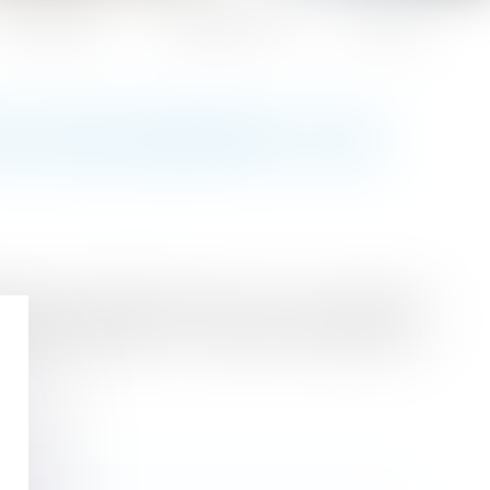
Honoraires
Espace client
Contact
PAS UNE DONATION | SOS
e aussi quelque 800 euros par mois. Lorsqu’elle
soit « rapporté » (c’est-à-dire réintégré) à la