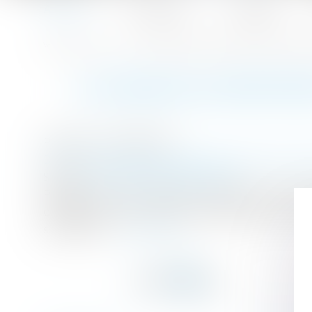
Accueil
Le cabinet
L'équipe
Accueil
La pension alimentaire versée à sa fille n’était pas une
Vous êtes ici :
LA PENSION ALIMENTAIR
Publié le :
03/01/2018
Droit de la famille, des personnes et de leur p
Source :
sosconso.blog.lemonde.fr
Pendant près de vingt ans, Micheline paie le l
décède, son fils, Arnault, demande que le mont
succession...
Lire la suite