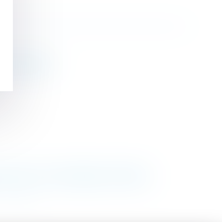
Echos Business
u pacs ou du concubinage - Defrenois
>
>>