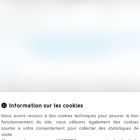
Les domaines d'intervention
Actualités
1 € par an | Dossier Familial
N : UN PLAFOND DE RESSOURCES
DOSSIER FAMILIAL
atrimoine
s ressources sont inférieures à ce montant ont droit 
s veufs(ves) ne doivent pas dépasser certains plafon
 d’assurance vieillesse (Cnav) datée du 30 décembre fixe 
Information sur les cookies
, lorsque le défunt était salarié dans le privé ou i
Nous avons recours à des cookies techniques pour assurer le bon
fonctionnement du site, nous utilisons également des cookies
soumis à votre consentement pour collecter des statistiques de
visite.