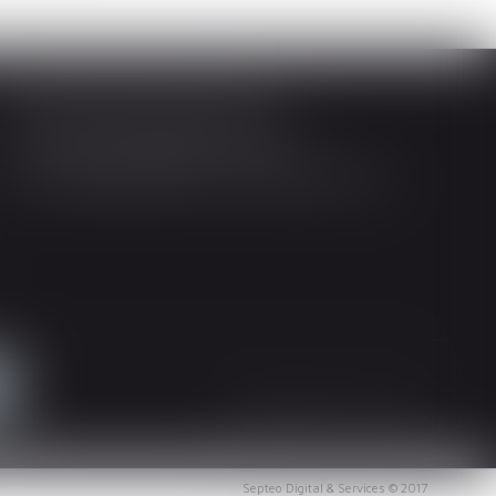
Société d'Avocats ARTHUS
14 Rue Wilson 68000 COLMAR
Tél : 03 89 21 98 55 - Fax : 03 89 23 92 10
Mentions légales
Plan du site
Septeo Digital & Services © 2017