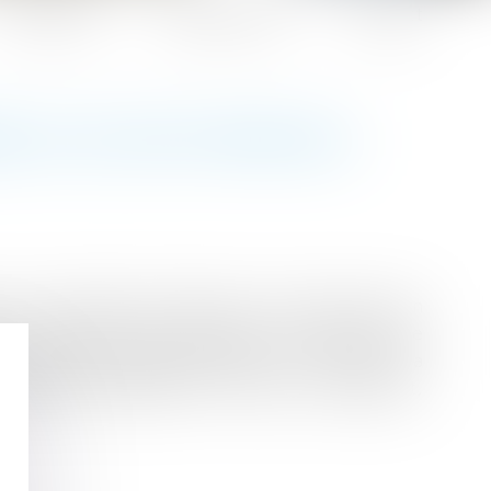
Honoraires
Espace client
Contact
 À 20 301 € PAR AN |
à une retraite de réversion. Sous réserve d’en
ds de ressources pour percevoir une pension de
les seuils applicables depuis le 1er janvier à la
ndépendant (agriculteur, artisan, commerçant,