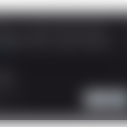
SOUS-TRAITANCE ET GARANTIE DE PAIEMENT : LA COUR DE CASSATION CONFIRME LA RESPONSABILITÉ DU DIRIGEANT DE DROIT
ividuelles, l’article L 241-9 du Code de la
tructeur de justifier d’une garantie de paiement
 suite
'intervention