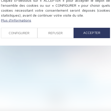
Cliquez ci-dessous sur « ACCEPTER » pour accepter le dépôt de
l'ensemble des cookies ou sur « CONFIGURER » pour choisir quels
cookies nécessitant votre consentement seront déposés (cookies
statistiques), avant de continuer votre visite du site.
Plus d'informations
ompte des souhaits des salariés ? Jurisprudence - Les 
ACCEPTER
CONFIGURER
REFUSER
mobilier de plus de 150 m2 | Net-iris 2017
urces à 20 301 € par an | Dossier Familial
vail - Éditions Francis Lefebvre
ieux garanties | Dossier Familial
ion va changer, Social - Les Echos
 Le Monde du Droit
donner une fessée à leurs enfants - L'Express
Cour de cassation - Éditions Francis Lefebvre
e réversion : confirmation de la non-prise en compte d
<
...
287
288
289
290
291
292
293
...