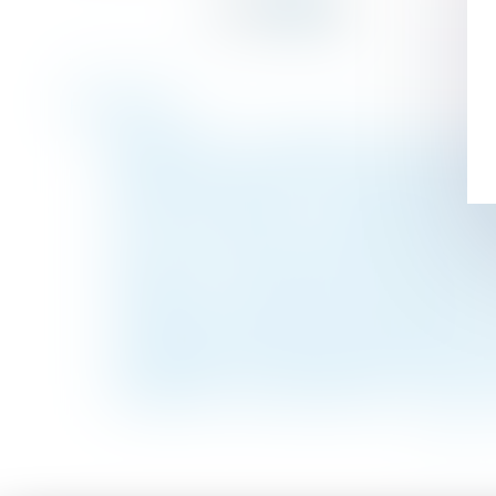
Historique
Reclassement : l'employeur doit-il tenir c
Besoin d'un architecte pour tout projet im
Pension de réversion : un plafond de resso
Loi Travail : décret sur la médecine du tra
Divorce : les pensions alimentaires sont m
Entreprises : ce que le droit à la déconnex
Comptes du syndicat des copropriétaires -
Les parents ont désormais interdiction de 
Une semaine de jurisprudence sociale à la 
DEFRÉNOIS - lextenso éditions - Pension d
<<