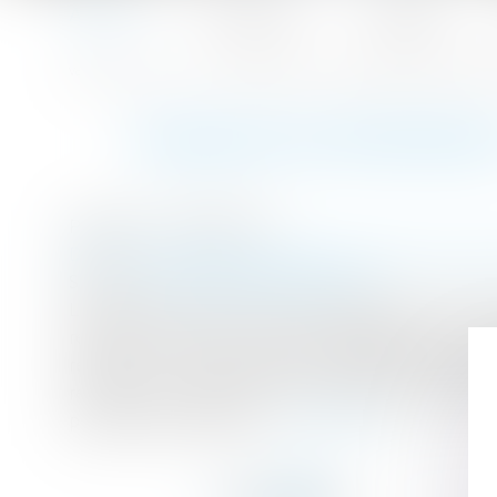
Accueil
Le cabinet
L'équipe
Accueil
Pension de réversion : un plafond de ressources à 20 30
Vous êtes ici :
PENSION DE RÉVERSIO
Publié le :
10/01/2017
Droit de la famille, des personnes et de leur p
Source :
www.dossierfamilial.com
Les personnes veuves vivant seules et dont le
remplir les autres critères d’éligibilité. Le
réversion. Une circulaire de la Caisse nationale
retraite de réversion de la Sécurité sociale
professionnel libéral)...
Lire la suite