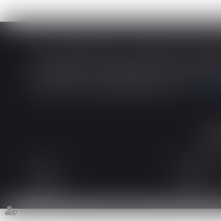
En matière de construction de maisons ind
construction et de l’habitation impose au cons
dans tout contrat de sous-traitance...
Lire la
Accueil
Le cabinet
L'équipe
Les domaines d
Actualités
Honoraires
Espace client
Contact
Articles