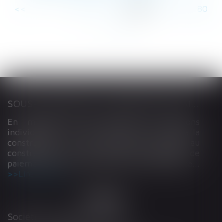
<<
<
...
74
75
76
77
78
79
80
...
>
>>
SOUS-TRAITANCE ET GARANTIE DE PAIEMENT : LA COUR DE CASSATION CONFIRME LA RESPONSABILITÉ DU DIRIGEANT DE DROIT
En matière de construction de maisons
individuelles, l’article L 241-9 du Code de la
construction et de l’habitation impose au
constructeur de justifier d’une garantie de
paiement dans tout contrat de sous-traitance...
Lire la suite
Société d'Avocats ARTHUS