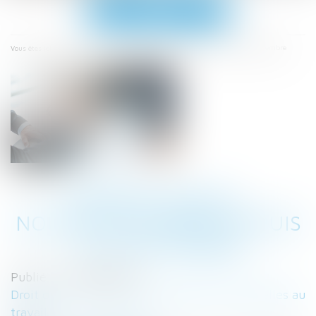
Ouvrir
le
menu
Accueil
Période d'essai : nouvelles durées depuis le 9 septembre
Vous êtes ici :
PÉRIODE D'ESSAI :
NOUVELLES DURÉES DEPUIS
LE 9 SEPTEMBRE
Publié le :
18/09/2023
Droit du travail - Salariés
/
Relation individuelles au
travail