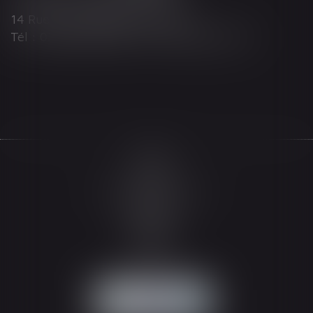
14 Rue Wilson 68000 COLMAR
Tél : 03 89 21 98 55 - Fax : 03 89 23 92 10
Accueil
Le cabinet
L'équipe
Les domaines d'intervention
Actualités
Honoraires
Espace client
Contact
Articles