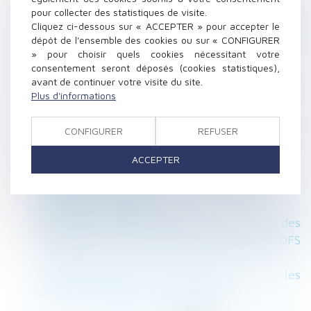
pour collecter des statistiques de visite.
Cotisations salariales et patronales sur les
Cliquez ci-dessous sur « ACCEPTER » pour accepter le
heures supplémentaires et complémentaires :
dépôt de l'ensemble des cookies ou sur « CONFIGURER
mise à jour du Boss
» pour choisir quels cookies nécessitant votre
Violences conjugales : des associations tirent
consentement seront déposés (cookies statistiques),
avant de continuer votre visite du site.
la sonnette d'alarme sur les financements
Plus d'informations
La loi « anti-squat » est publiée
Règlement Successions et détermination de la
CONFIGURER
REFUSER
dernière résidence habituelle du défunt :
illustration
ACCEPTER
Mariage de personnes de même sexe :
obligation positive de reconnaissance et de
protection juridiques
Comment calculer l'assiette minimale des
cotisations d'un salarié bénéficiant d'une DFS
?
Salariée enceinte sur un poste à risques : les
obligations légales de l'employeur