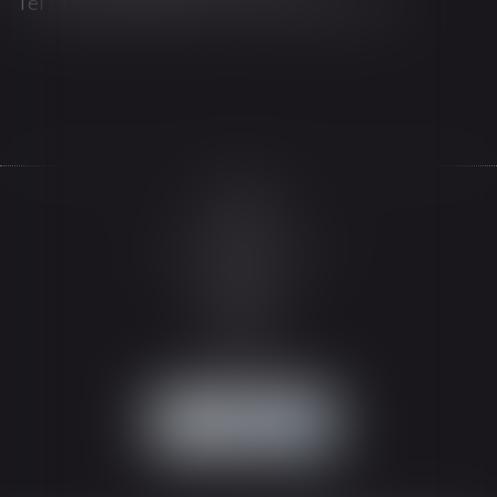
Tél : 03 89 21 98 55 - Fax : 03 89 23 92 10
Accueil
Le cabinet
L'équipe
Les domaines d'intervention
Actualités
Honoraires
Espace client
Contact
Articles