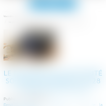
Ouvrir
le
menu
Accueil
Vous êtes ici :
Le plafond de la sécurité sociale est porté à 3 428 € par mois en 2020
LE PLAFOND DE LA SÉCURITÉ
SOCIALE EST PORTÉ À 3 428
€ PAR MOIS EN 2020
Publié le :
02/01/2020
Droit du travail - Employeurs
/
Droit de la