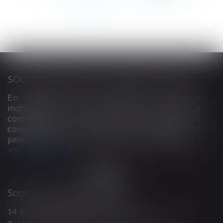
203
204
...
>
>>
SOUS-TRAITANCE ET GARANTIE DE PAIEMENT : LA COUR DE CASSATION CONFIRME LA RESPONSABILITÉ DU DIRIGEANT DE DROIT
En matière de construction de maisons
individuelles, l’article L 241-9 du Code de la
construction et de l’habitation impose au
constructeur de justifier d’une garantie de
paiement dans tout contrat de sous-traitance...
Lire la suite
Société d'Avocats ARTHUS
14 Rue Wilson 68000 COLMAR