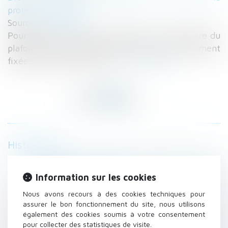
protection sociale
Source :
www.efl.fr
Pour 2020, les valeurs mensuelle et journalière du
plafond de la sécurité sociale sont respectivement
fixées à 3 428 € et 189 €...
Lire la suite
Historique
Irrecevabilité de l’action en partage fondée
sur un recel successoral
Information sur les cookies
Non-renvoi de QPC : action en recherche
Nous avons recours à des cookies techniques pour
judiciaire de paternité hors mariage
assurer le bon fonctionnement du site, nous utilisons
Location : qui paie les réparations des
également des cookies soumis à votre consentement
pour collecter des statistiques de visite.
fenêtres et des volets ?