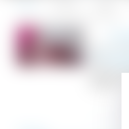
Accueil
Le cabinet
L'équipe
Accueil
Le point sur la vaccination et l'autorité parentale
Vous êtes ici :
LE P
Publié le :
12/01
(NPU) Droit de l
Source :
www.lex
En matière d’exe
regard de la ju
obligatoire ou no