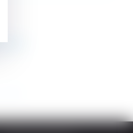
volontaires
>
>>