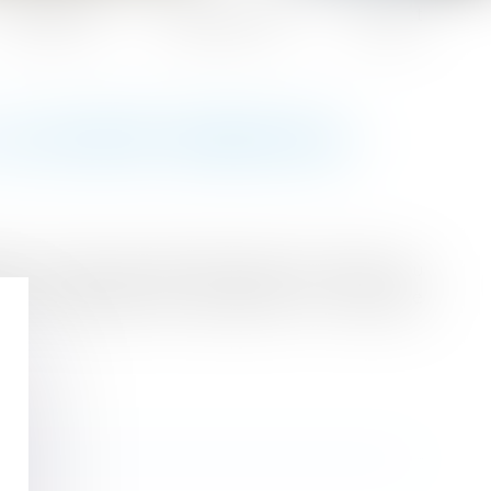
Honoraires
Espace client
Contact
L'AUTORITÉ PARENTALE
cier les actes usuels des actes non usuels ; au
usuel ne dépend pas uniquement du caractère