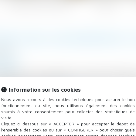
Les domaines d'intervention
Actualités
OINT SUR LA VACCINATION ET 
/2021
a famille
base.fr
rcice de l’autorité parentale, il convient de différen
risprudence, la qualification d'acte usuel ou non 
n de la vaccination...
Information sur les cookies
Lire la suite
Nous avons recours à des cookies techniques pour assurer le bon
fonctionnement du site, nous utilisons également des cookies
soumis à votre consentement pour collecter des statistiques de
visite.
Cliquez ci-dessous sur « ACCEPTER » pour accepter le dépôt de
l'ensemble des cookies ou sur « CONFIGURER » pour choisir quels
cookies nécessitant votre consentement seront déposés (cookies