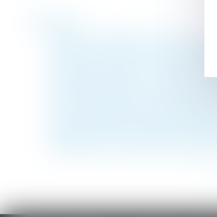
Historique
Naissance ou adoption d’un enfant : du no
Le délai pour contester le mémoire du cons
Les restrictions au droit de propriété s'i
Protection de l'enfance : parution du déc
Bons d'achats attribués par le CSe pour la 
Violences conjugales : quelles protection 
Port de chaussures de sécurité obligatoire 
Congés de maternité, de paternité et d'ad
Proposition visant à faciliter les donation
Inefficacité de l’action directe en paiemen
<