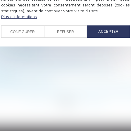
cookies nécessitant votre consentement seront déposés (cookies
statistiques), avant de continuer votre visite du site.
Plus d'informations
uveau !
tructeur est librement défini par le contrat
ACCEPTER
CONFIGURER
REFUSER
mposent aux acquéreurs
ret sur l'accompagnement du tiers de confiance
rentrée scolaire
et prise en charge pour les victimes ?
: une protection essentielle pour les travailleurs
option
s intergénérationnelles
t exercé par le sous-traitant en cas de mise en demeure 
<
<
...
75
76
77
78
79
80
81
...
>