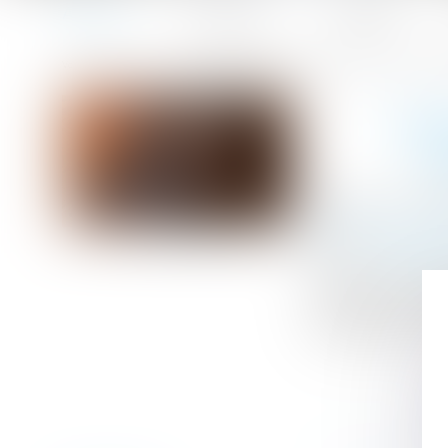
Accueil
Le cabinet
L'équipe
Accueil
Port de chaussures de sécurité obligatoire : une protecti
Vous êtes ici :
POR
P
Publié le :
01/09
Droit du travail -
Source :
www.dro
Le port de chaus
En effet, les a
employés et la s