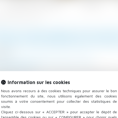
Les domaines d'intervention
Actualités
on essentielle pour les travailleurs
T DE CHAUSSURES DE SÉCURIT
ROTECTION ESSENTIELLE POUR
/2023
 Salariés
/
Responsabilité accident du travail
its-pharmacie.fr
sures de sécurité est une mesure de protection incont
ccidents du travail peuvent avoir des conséquences 
Information sur les cookies
ociété en général...
Lire la suite
Nous avons recours à des cookies techniques pour assurer le bon
fonctionnement du site, nous utilisons également des cookies
soumis à votre consentement pour collecter des statistiques de
visite.
Cliquez ci-dessous sur « ACCEPTER » pour accepter le dépôt de
l'ensemble des cookies ou sur « CONFIGURER » pour choisir quels