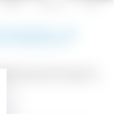
Honoraires
Espace client
Contact
É OBLIGATOIRE : UNE
 LES TRAVAILLEURS
ournable dans de nombreux secteurs d’activité.
graves et coûteuses pour les employeurs, les