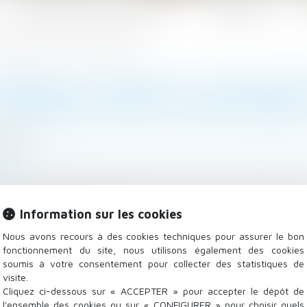
Les domaines d'intervention
Actualités
ndat de protection future conclu précédemment
OISIR LE TUTEUR, LE JUGE N'E
DE PROTECTION FUTURE CONC
/2022
lle, des personnes et de leur patrimoine
/
Patrimoine et
.fr
d’un mandat de protection future entre une mère et sa f
 tutelle ouverte ultérieurement ; le juge peut en effet 
Information sur les cookies
eur le …
Lire la suite
Nous avons recours à des cookies techniques pour assurer le bon
fonctionnement du site, nous utilisons également des cookies
soumis à votre consentement pour collecter des statistiques de
visite.
Cliquez ci-dessous sur « ACCEPTER » pour accepter le dépôt de
l'ensemble des cookies ou sur « CONFIGURER » pour choisir quels