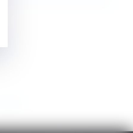
ent
>
>>