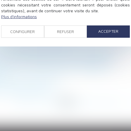
cookies nécessitant votre consentement seront déposés (cookies
statistiques), avant de continuer votre visite du site.
Plus d'informations
erte
xistes récurrents justifient son licenciement pour faute
ACCEPTER
CONFIGURER
REFUSER
sante pour en obtenir le paiement
lié par le mandat de protection future conclu précédemm
: le juge ne doit pas modifier l’objet du litige
icat de copropriétaires n’est pas un consommateur
é sociale : les nouveautés pour les employeurs
s ?
r un époux commun en biens
er en temps complet !
<
...
106
107
108
109
110
111
112
...