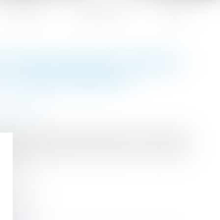
Honoraires
Espace client
Contact
ST PAS LIÉ PAR LE MANDAT
LU PRÉCÉDEMMENT
 succession
ille n’implique pas que celle-ci se voit confier
désigner une personne extérieure à la famille si