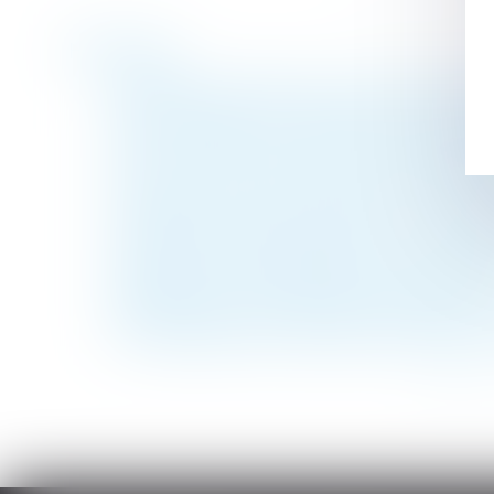
Historique
Publication du décret sur les lanceurs d'al
Salarié protégé : des propos racistes et se
Legs : la délivrance judiciaire est insuffi
Pour choisir le tuteur, le juge n'est pas 
Inexécution du contrat par le constructeur 
Interdiction des discriminations : un synd
Projet de loi de financement de la Sécurit
Indiquez‑vous l’ancienneté sur les bulletin
Revendication de la qualité d’associé pa
Un temps partiel ne doit pas se transform
<<