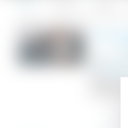
Accueil
Le cabinet
L'équipe
Accueil
Pour choisir le tuteur, le juge n'est pas lié par le ma
Vous êtes ici :
POUR CH
Publié le :
13/10
Droit de la fami
Source :
www.efl
L’établissement 
l’exercice de la
l’intérêt du maj