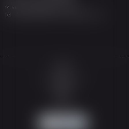
14 Rue Wilson 68000 COLMAR
Tél : 03 89 21 98 55 - Fax : 03 89 23 92 10
Accueil
Le cabinet
L'équipe
Les domaines d'intervention
Actualités
Honoraires
Espace client
Contact
Articles