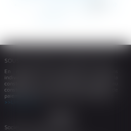
<<
<
...
258
259
260
261
262
263
264
...
>
>>
SOUS-TRAITANCE ET GARANTIE DE PAIEMENT : LA COUR DE CASSATION CONFIRME LA RESPONSABILITÉ DU DIRIGEANT DE DROIT
En matière de construction de maisons
individuelles, l’article L 241-9 du Code de la
construction et de l’habitation impose au
constructeur de justifier d’une garantie de
paiement dans tout contrat de sous-traitance...
Lire la suite
Société d'Avocats ARTHUS