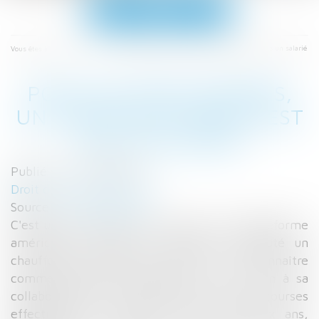
Ouvrir
le
menu
Accueil
Pour les prud'hommes, un chauffeur Uber n'est pas un salarié
Vous êtes ici :
POUR LES PRUD'HOMMES,
UN CHAUFFEUR UBER N'EST
PAS UN SALARIÉ
Publié le :
14/02/2018
Droit du travail - Salariés
Source :
www.lefigaro.fr
C'est une "première" en France pour la plateforme
américaine. La justice française a débouté un
chauffeur demandant à Uber de le reconnaître
comme salarié. Le chauffeur qui a mis fin à sa
collaboration en 2016 après plus de 4.000 courses
effectuées pour Uber en moins de deux ans,