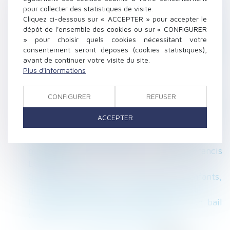
pour collecter des statistiques de visite.
Famille : comment protéger son nouveau
Cliquez ci-dessous sur « ACCEPTER » pour accepter le
conjoint sans léser ses enfants
dépôt de l'ensemble des cookies ou sur « CONFIGURER
L'URSSAF aide les entreprises en difficulté à
» pour choisir quels cookies nécessitant votre
cause des conditions climatiques
consentement seront déposés (cookies statistiques),
avant de continuer votre visite du site.
exceptionnelles
Plus d'informations
Location : le bailleur ne peut pas se faire
justice lui-même | service-public.fr
CONFIGURER
REFUSER
Divorce par consentement mutuel – retours
d’expérience : résultats de l’enquête | Conseil
ACCEPTER
national des barreaux
Contrôle du temps de travail par
géolocalisation : non sauf... - Éditions Francis
Lefebvre
Garde principale ou alternée des enfants,
quelles conséquences ? | Dossier Familial
Les effets d’une clause résolutoire d’un bail
commercial - Les Echos Executives