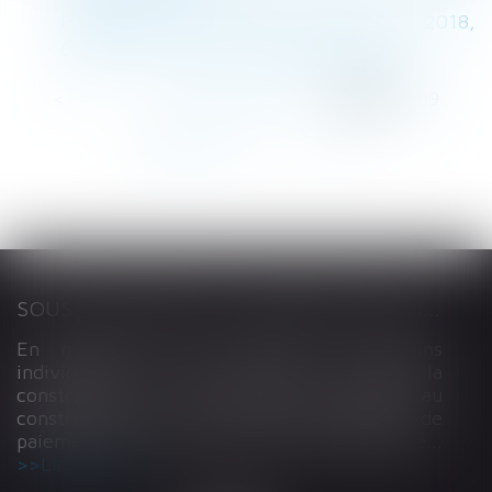
Pénibilité : des obligations élargies en 2018,
Contrat de travail - Les Echos Business
<<
<
...
285
286
287
288
289
290
291
...
>
>>
SOUS-TRAITANCE ET GARANTIE DE PAIEMENT : LA COUR DE CASSATION CONFIRME LA RESPONSABILITÉ DU DIRIGEANT DE DROIT
En matière de construction de maisons
individuelles, l’article L 241-9 du Code de la
construction et de l’habitation impose au
constructeur de justifier d’une garantie de
paiement dans tout contrat de sous-traitance...
Lire la suite