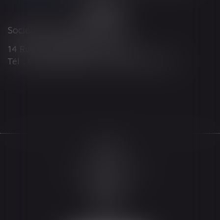
Société d'Avocats ARTHUS
14 Rue Wilson 68000 COLMAR
Tél : 03 89 21 98 55 - Fax : 03 89 23 92 10
Accueil
Le cabinet
L'équipe
Les domaines d'intervention
Actualités
Honoraires
Espace client
Contact
Articles