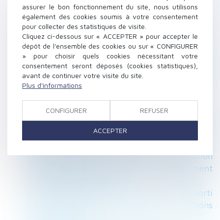
assurer le bon fonctionnement du site, nous utilisons
mutuel - Le Monde du droit
également des cookies soumis à votre consentement
Location d’appartements meublés: Bercy
pour collecter des statistiques de visite.
rappelle les règles fiscales et sociales -
Cliquez ci-dessous sur « ACCEPTER » pour accepter le
FIGARO IMMOBILIER
dépôt de l'ensemble des cookies ou sur « CONFIGURER
» pour choisir quels cookies nécessitant votre
Poursuite d’un comportement fautif : peut-on
consentement seront déposés (cookies statistiques),
sanctionner un salarié pour des faits datant de
avant de continuer votre visite du site.
plus de 2 mois ? - Editions Tissot
Plus d'informations
La responsabilité de l'architecte qui réalise un
diagnostic amiante - Jurisprudentes
CONFIGURER
REFUSER
Conditions d’opposabilité d’une servitude
conventionnelle à l’acquéreur - Éditions
ACCEPTER
Francis Lefebvre
Prise en compte par l'employeur de la position
exprimée par le salarié pour son reclassement
- Le Monde du Chiffre
Bail commercial : révision d'un loyer assorti
d’une clause d’échelle mobile - Éditions
Francis Lefebvre