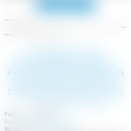
Ouvrir
le
menu
Accueil
Vous êtes ici :
Poursuite d’un comportement fautif : peut-on sanctionner un salarié pour des faits
datant de plus de 2 mois ? - Editions Tissot
POURSUITE D’UN
COMPORTEMENT FAUTIF :
PEUT-ON SANCTIONNER UN
SALARIÉ POUR DES FAITS
DATANT DE PLUS DE 2 MOIS
? - EDITIONS TISSOT
Publié le :
06/02/2017
Droit du travail - Employeurs
Source :
www.editions-tissot.fr