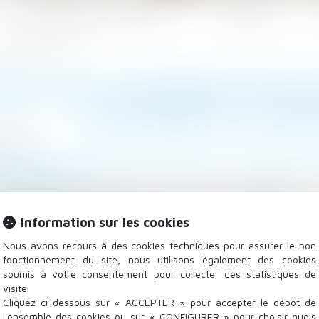
Les domaines d'intervention
Actualités
on enfant à un prix réduit
IONS SUR LA POSSIBILITÉ POU
SON ENFANT À UN PRI
/2021
lle, des personnes et de leur patrimoine
/
Patrimoine et
ase-lextenso.fr
s intentions du gouvernement quant à la possibilité pou
nt, sans pour autant être assujettis à un redressement f
Information sur les cookies
pelle...
Lire la suite
Nous avons recours à des cookies techniques pour assurer le bon
fonctionnement du site, nous utilisons également des cookies
soumis à votre consentement pour collecter des statistiques de
visite.
Cliquez ci-dessous sur « ACCEPTER » pour accepter le dépôt de
l'ensemble des cookies ou sur « CONFIGURER » pour choisir quels