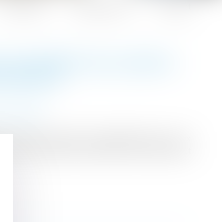
Honoraires
Espace client
Contact
R UN PARENT DE LOUER À
X RÉDUIT
 succession
r les parents de louer un appartement à un prix
iscal, le ministre de l’Économie, des Finances et