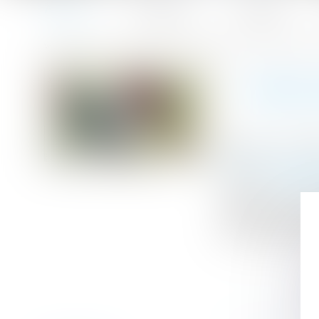
Accueil
Le cabinet
L'équipe
Accueil
Précisions sur la possibilité pour un parent de louer à s
Vous êtes ici :
PRÉCIS
Publié le :
07/10
Droit de la fami
Source :
www.lab
Interrogé sur le
réduit à un enfa
de la Relance rap