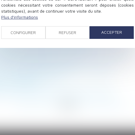
cookies nécessitant votre consentement seront déposés (cookies
statistiques), avant de continuer votre visite du site.
Plus d'informations
in dès le premier écart
btenir des dommages et intérêts ?
ACCEPTER
CONFIGURER
REFUSER
u’à une construction nouvelle sur le terrain d’autrui
 de louer à son enfant à un prix réduit
é sociale (PLFSS) pour 2022 : les principales mesures
aciliter les comparaisons en 2022
: comment apprécier son caractère raisonnable ?
r un acompte sur salaire ?
 en cas de décès
tecte en cas de résiliation judiciaire du contrat
<
...
139
140
141
142
143
144
145
...