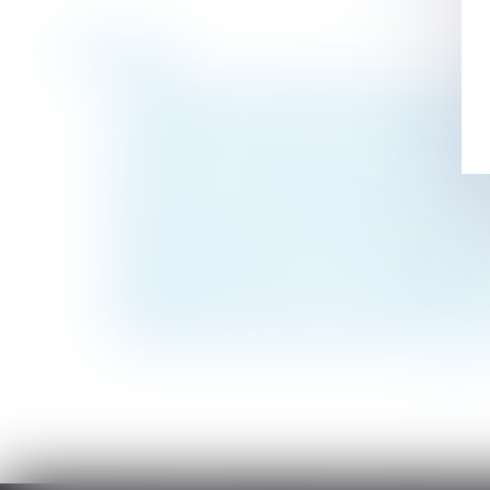
Historique
Temps partiel : requalification à temps ple
Non-respect du SMIC : le salarié peut-il o
L’article 555 du Code civil ne s’applique q
Précisions sur la possibilité pour un parent
Projet de loi de financement de la Sécurit
Tarifs des syndics : nouvelle étape pour f
Période d’essai excédant la durée légale 
Difficultés financières : comment demande
Mariage, pacs, union libre: les différences
Pas de restitution des honoraires de l’archi
<<