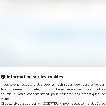
Les domaines d'intervention
Actualités
s patrimoniales d'ici fin 2024
ET DE LOI DE FINANCES ET MIS
PATRIMONIALES D'ICI 
0/2024
lle, des personnes et de leur patrimoine
/
Patrimoine et
fiscal.fr
t des réformes fiscales Le projet de loi de finances 
e, sur le plan patrimonial pour limiter l’impact des 
Information sur les cookies
iser avant la fin de l’année...
Lire la suite
Nous avons recours à des cookies techniques pour assurer le bon
fonctionnement du site, nous utilisons également des cookies
soumis à votre consentement pour collecter des statistiques de
visite.
Cliquez ci-dessous sur « ACCEPTER » pour accepter le dépôt de