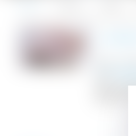
Accueil
Le cabinet
L'équipe
Accueil
Le projet de loi de finances et mise en place de solution
Vous êtes ici :
LE PROJ
Publié le :
24/1
Droit de la fami
Source :
www.legi
Limiter l’impac
possible de fair
idéalement à réal