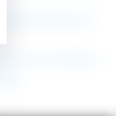
n des accidents du travail graves et mortels
s deniers communs doit des récompenses à la
n
 européenne
>>