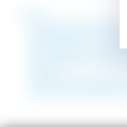
Historique
Le ministère du Travail et de l’Emploi lan
Le projet de loi de finances et mise en pla
Projet de loi de finances : le coup de ma
Il obtient la baisse de son loyer rue de Riv
SMIC : augmentation au 1er novembre 20
Indemnité de préavis et licenciement pour 
L'époux ayant alimenté un compte perso
communauté
Examen nécessaire des témoignages conten
La directive sur les travailleurs des pla
Exonération de cotisations patronales : à q
<<