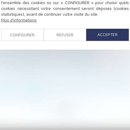
l'ensemble des cookies ou sur « CONFIGURER » pour choisir quels
cookies nécessitant votre consentement seront déposés (cookies
statistiques), avant de continuer votre visite du site.
Plus d'informations
ce une nouvelle campagne afin de renforcer la préventio
ce de solutions patrimoniales d'ici fin 2024
ACCEPTER
CONFIGURER
REFUSER
ssue sur le financement de MaPrimerénov'
oli faute de clientèle : un exemple à suivre ?
24
inaptitude consécutif à un arrêt de travail
nnel d'épargne de retraite complémentaire avec de
us dans l’acte de notoriété pour prouver un usucapio
teformes numériques définitivement adoptée par l'Union
uoi faut-il s’attendre ?
<
...
35
36
37
38
39
40
41
...
>