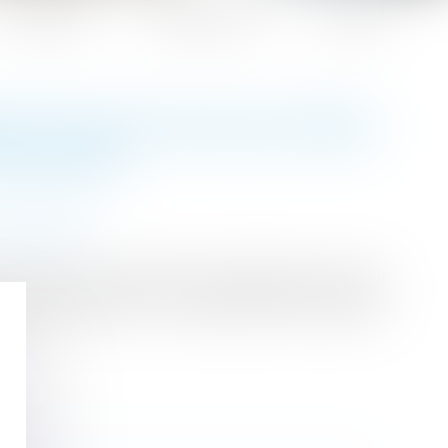
Honoraires
Espace client
Contact
E EN PLACE DE SOLUTIONS
FIN 2024
 succession
pour 2025 est dévoilé. Concrètement qu’est-il
réformes fiscales ? Certaines actions seraient,