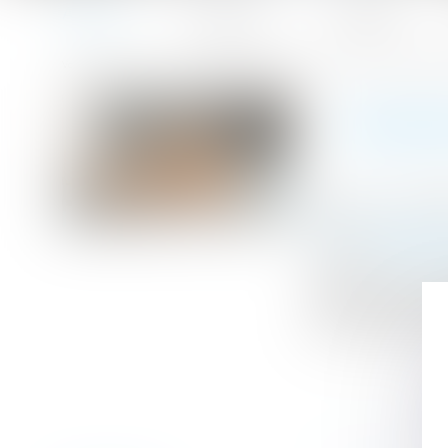
Accueil
Le cabinet
L'équipe
Accueil
Propriétaires : comment vous assurer de l'authenticité d
Vous êtes ici :
PROPRI
Publié le :
29/07
Droit immobilier
Source :
www.ec
Vous mettez un l
méthodes complém
Doc et le Service