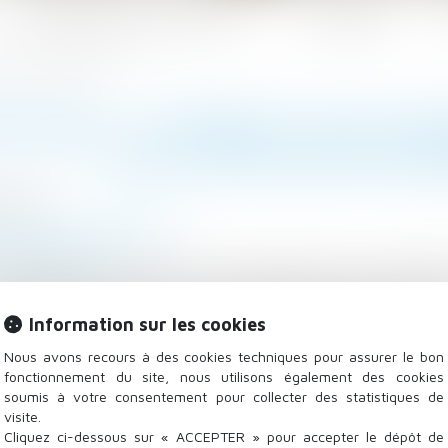
Les domaines d'intervention
Actualités
es justificatifs de revenus ?
ÉTAIRES : COMMENT VOUS ASS
DES JUSTIFICATIFS DE 
/2025
/
Droit de la propriété
onomie.gouv.fr
ogement en location et voulez vérifier l’avis d’impos
entaires pour vérifier les informations transmises par
Information sur les cookies
 de Vérification des Avis d’Impôt sur le Revenu (SVAIR).
Nous avons recours à des cookies techniques pour assurer le bon
fonctionnement du site, nous utilisons également des cookies
soumis à votre consentement pour collecter des statistiques de
visite.
Cliquez ci-dessous sur « ACCEPTER » pour accepter le dépôt de