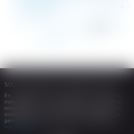
Une commune est-elle une copropriétaire -
Jurisprudentes
<<
<
...
284
285
286
287
288
289
290
...
>
>>
SOUS-TRAITANCE ET GARANTIE DE PAIEMENT : LA COUR DE CASSATION CONFIRME LA RESPONSABILITÉ DU DIRIGEANT DE DROIT
En matière de construction de maisons
individuelles, l’article L 241-9 du Code de la
construction et de l’habitation impose au
constructeur de justifier d’une garantie de
paiement dans tout contrat de sous-traitance...
Lire la suite