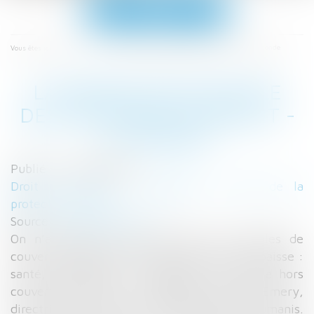
Ouvrir
le
menu
Accueil
La protection sociale des expatriés se réduit - Le Monde
Vous êtes ici :
LA PROTECTION SOCIALE
DES EXPATRIÉS SE RÉDUIT -
LE MONDE
Publié le :
28/02/2017
Droit du travail - Employeurs
/
Droit de la
protection sociale
Source :
www.lemonde.fr
On n’a jamais eu des chiffres aussi faibles de
couverture sociale. Tous les points sont en baisse :
santé, rapatriement, prévoyance et retraite hors
couverture locale », remarque Sylvaine Emery,
directrice des activités internationales d’Humanis.