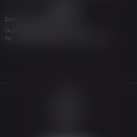
Société d'Avocats ARTHUS
14 Rue Wilson 68000 COLMAR
Tél : 03 89 21 98 55 - Fax : 03 89 23 92 10
Accueil
Le cabinet
L'équipe
Les domaines d'intervention
Actualités
Honoraires
Espace client
Contact
Articles