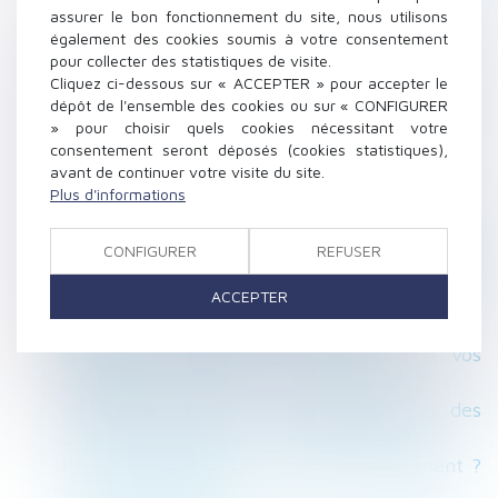
assurer le bon fonctionnement du site, nous utilisons
rupture - Editions Tissot
également des cookies soumis à votre consentement
Les droits des enfants lors d’une séparation -
pour collecter des statistiques de visite.
Le Parisien - © Simon Katzer/Getty
Cliquez ci-dessous sur « ACCEPTER » pour accepter le
La protection sociale des expatriés se réduit -
dépôt de l'ensemble des cookies ou sur « CONFIGURER
» pour choisir quels cookies nécessitant votre
Le Monde
consentement seront déposés (cookies statistiques),
Locataires retraités, vous avez des droits ! –
avant de continuer votre visite du site.
L'écho des seniors
Plus d'informations
Amiante : condition de recevabilité du
préjudice d’anxiété pour les salariés d’une
CONFIGURER
REFUSER
société sous-traitante - Le Monde du Droit
ACCEPTER
Précisions sur les mesures d’encadrement des
loyers commerciaux - DEFRÉNOIS
Entretien professionnel : quelles sont vos
obligations en 2017 ? - Editions Tissot
Le conjoint survivant ne peut cumuler des
droits successoraux... via Jurisprudentes
Pension alimentaire : fixation et versement ?
via service-public.fr