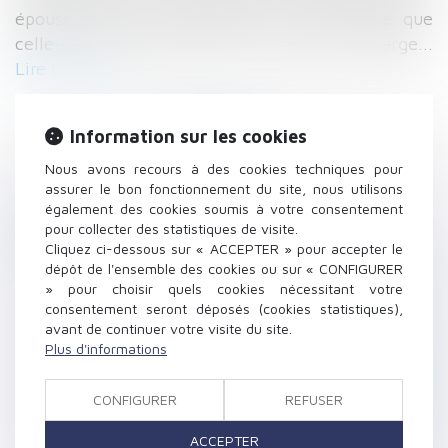
épouse. Pour le plus jeune, la cour relève que
celle-ci ne prouve pas qu’il est toujours à charge...
Lire la suite
Information sur les cookies
Nous avons recours à des cookies techniques pour
assurer le bon fonctionnement du site, nous utilisons
également des cookies soumis à votre consentement
pour collecter des statistiques de visite.
Historique
Cliquez ci-dessous sur « ACCEPTER » pour accepter le
Comment va fonctionner le système de
dépôt de l'ensemble des cookies ou sur « CONFIGURER
» pour choisir quels cookies nécessitant votre
retraite universel ? | Dossier Familial
consentement seront déposés (cookies statistiques),
Seule la violation d'une clause d'exclusivité
avant de continuer votre visite du site.
valable peut justifier un licenciement
Plus d'informations
Quel matériel de premiers secours doit être
disponible dans les entreprises ? - Actualité -
CONFIGURER
REFUSER
INRS
Mariage : quelles sont les contraintes légales
ACCEPTER