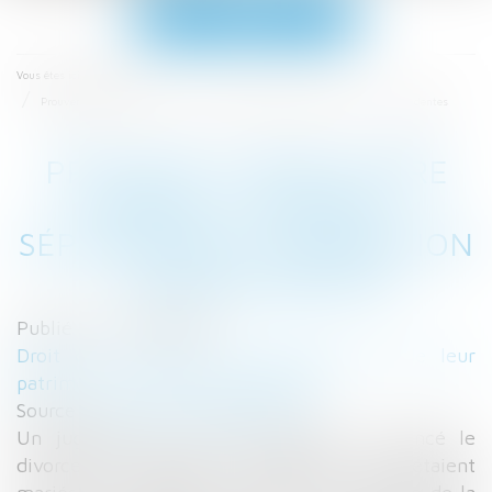
Ouvrir
le
menu
Accueil
Vous êtes ici :
Prouver le prêt entre époux - Divorce, séparation et liquidation - JurisPrudentes
PROUVER LE PRÊT ENTRE
ÉPOUX - DIVORCE,
SÉPARATION ET LIQUIDATION
- JURISPRUDENTES
Publié le :
07/11/2016
Droit de la famille, des personnes et de leur
patrimoine
/
Divorce et séparation
Source :
www.jurisprudentes.net
Un jugement du 18 mars 2009 a prononcé le
divorce de monsieur et madame, qui s’étaient