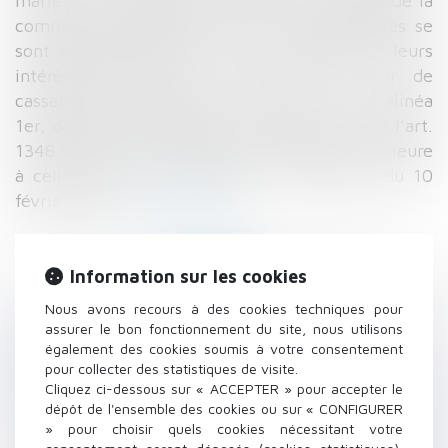
mariés le 2 septembre 2006 sous le régime de la
communauté légale de biens ; des difficultés se
sont élevées au cours de la liquidation de leurs
intérêts patrimoniaux. L’arrêt de la Cour de
cassation a été rendu au visa de l’art. 1315, alinéa
1er, devenu 1353, alinéa 1er, du code civil, et l’art.
1348 du même code, dans sa rédaction antérieure
à celle issue de l’ordonnance n° 2016-131 du 10
février 2016...
Lire la suite
Information sur les cookies
Nous avons recours à des cookies techniques pour
assurer le bon fonctionnement du site, nous utilisons
également des cookies soumis à votre consentement
Historique
pour collecter des statistiques de visite.
Cliquez ci-dessous sur « ACCEPTER » pour accepter le
Achat immobilier : faut-il signer une
dépôt de l'ensemble des cookies ou sur « CONFIGURER
promesse de vente ou un compromis ? |
» pour choisir quels cookies nécessitant votre