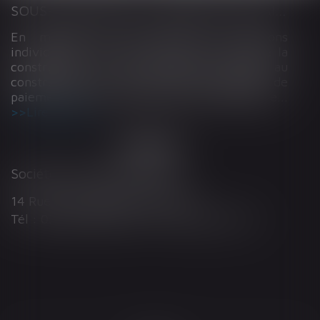
SOUS-TRAITANCE ET GARANTIE DE PAIEMENT : LA COUR DE CASSATION CONFIRME LA RESPONSABILITÉ DU DIRIGEANT DE DROIT
En matière de construction de maisons
individuelles, l’article L 241-9 du Code de la
construction et de l’habitation impose au
constructeur de justifier d’une garantie de
paiement dans tout contrat de sous-traitance...
Lire la suite
Société d'Avocats ARTHUS
14 Rue Wilson 68000 COLMAR
Tél : 03 89 21 98 55 - Fax : 03 89 23 92 10