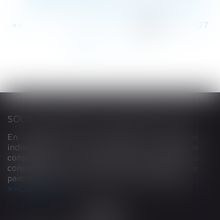
fait échec à l’indemnisation d’un concubin
<<
<
...
122
123
124
125
126
127
128
...
>
>>
SOUS-TRAITANCE ET GARANTIE DE PAIEMENT : LA COUR DE CASSATION CONFIRME LA RESPONSABILITÉ DU DIRIGEANT DE DROIT
En matière de construction de maisons
individuelles, l’article L 241-9 du Code de la
construction et de l’habitation impose au
constructeur de justifier d’une garantie de
paiement dans tout contrat de sous-traitance...
Lire la suite