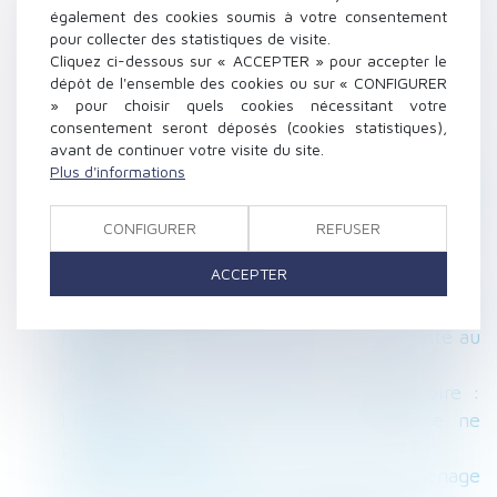
Un PSE peut suivre une rupture
également des cookies soumis à votre consentement
conventionnelle collective
pour collecter des statistiques de visite.
Concubinage
Cliquez ci-dessous sur « ACCEPTER » pour accepter le
dépôt de l'ensemble des cookies ou sur « CONFIGURER
La formule de calcul de l'indice des loyers
» pour choisir quels cookies nécessitant votre
commerciaux est modifiée
consentement seront déposés (cookies statistiques),
Vers une hausse du Smic début mai
avant de continuer votre visite du site.
La mise en concurrence des contrats de
Plus d'informations
travaux impose qu’ils soient tous soumis au
vote de l’AG
CONFIGURER
REFUSER
La protection sociale complémentaire fait son
ACCEPTER
entrée dans le BOSS
Nouveau report des visites et examens
médicaux réalisés par les services de santé au
travail
Évaluation de la prestation compensatoire :
l’exclusion de la vocation successorale ne
pose pas question
Quand la contribution aux charges du ménage