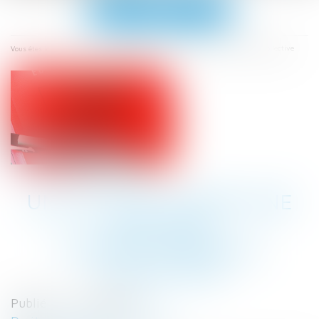
Ouvrir
le
menu
Accueil
Un PSE peut suivre une rupture conventionnelle collective
Vous êtes ici :
UN PSE PEUT SUIVRE UNE
RUPTURE
CONVENTIONNELLE
COLLECTIVE
Publié le :
13/04/2022