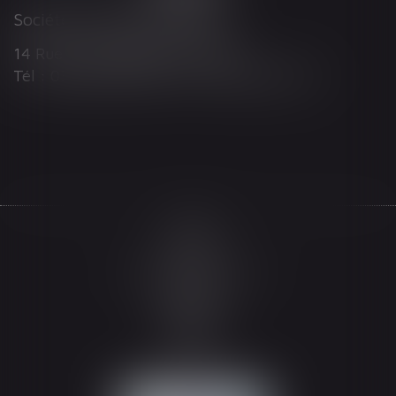
Société d'Avocats ARTHUS
14 Rue Wilson 68000 COLMAR
Tél : 03 89 21 98 55 - Fax : 03 89 23 92 10
Accueil
Le cabinet
L'équipe
Les domaines d'intervention
Actualités
Honoraires
Espace client
Contact
Articles