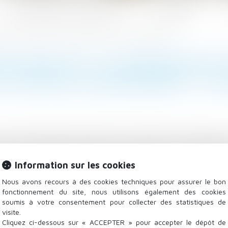
Les domaines d'intervention
Actualités
ion des motifs énoncés dans la lettre de licenciement - La Gazette du Palais
ET RELATIF À LA PROCÉDURE D
LETTRE DE LICENCIEMENT - LA 
e aux licenciements prononcés à compter du 18 décembr
ande du salarié, préciser les motifs énoncés dans la l
Information sur les cookies
salarié peut, par lettre recommandée avec avis de réc
és dans la lettre de licenciement...
Lire la suite
Nous avons recours à des cookies techniques pour assurer le bon
fonctionnement du site, nous utilisons également des cookies
soumis à votre consentement pour collecter des statistiques de
visite.
Cliquez ci-dessous sur « ACCEPTER » pour accepter le dépôt de