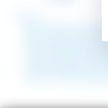
Historique
Rupture conventionnelle : quel est le délai
Droit au bail et pas-de-porte : deux notio
RAPPEL : Divorce par consentement mutuel 
Publication d'un décret relatif à la procéd
L'entreprise responsable en cas de dommag
Amiante : réparation intégrale et méthode 
Un majeur sous tutelle peut se pacser malg
De la laïcité à la neutralité, Jurisprudenc
L'Union des architectes soutient la clause
Droit de visite : le père doit être averti
<<
<