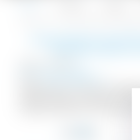
Accueil
Le cabinet
L'équipe
Accueil
Publication d'un décret relatif à la procédure de précis
Vous êtes ici :
PUBLICATION D'UN DÉCR
ÉNONCÉS DANS LA 
Publié le :
20/12/2017
Droit du travail - Employeurs
Source :
www.gazettedupalais.com
Un décret publié au JO de ce jour, applicabl
l'employeur peut, à son initiative ou à la dem
suivant la notification du licenciement, le 
l'employeur des précisions sur les motifs énonc