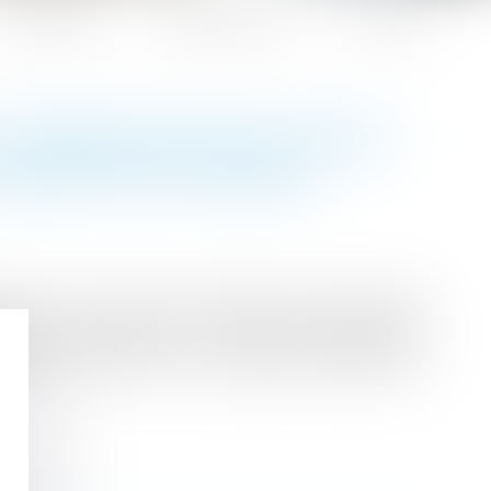
Honoraires
Espace client
Contact
E PRÉCISION DES MOTIFS
GAZETTE DU PALAIS
e 2017, énonce les modalités selon lesquelles
ettre de licenciement : « Dans les quinze jours
eption ou remise contre récépissé, demander à