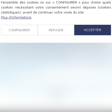
l'ensemble des cookies ou sur « CONFIGURER » pour choisir quels
cookies nécessitant votre consentement seront déposés (cookies
statistiques), avant de continuer votre visite du site.
Plus d'informations
 pour la contester ? - Éditions Tissot
ACCEPTER
CONFIGURER
REFUSER
ns bien différentes des baux commerciaux - Capital.fr
sans juge : la procédure à suivre | Dossier Familial
ure de précision des motifs énoncés dans la lettre de li
e lié à un vice du sol - Batirama
de calcul de l’indemnité versée par le FIVA | Dalloz Ac
ré l'opposition d'un enfant du premier lit - Éditions Fr
e - Les Echos Business
 Molière
 du changement d’adresse de son enfant en cas de démén
...
262
263
264
265
266
267
268
...