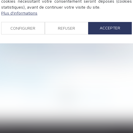
cookies nécessitant votre consentement seront déposés (cookies
statistiques), avant de continuer votre visite du site.
Plus d'informations
arges d’un règlement de copropriété et office du juge
ident du travail répare-t-elle la perte de gains professi
ACCEPTER
CONFIGURER
REFUSER
ur les victimes
et principe d'égalité
stations à fournir depuis le 1er janvier 2024
n en état débroussaillé d’un terrain localisé en zone u
24
ation de délivrance des locaux
e avant le 1er mars
voir en cas de divorce
<
...
60
61
62
63
64
65
66
...
>