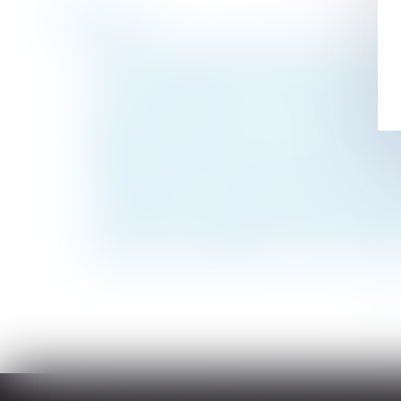
Historique
Nullité d’une clause de répartition des ch
La rente majorée versée à la suite d’un acc
Violence conjugale : de nouvelles aides po
QPC : partage de l'indivision successorale 
Règles de construction : les nouvelles atte
Obligation débroussaillement et de maintie
Arrêts de travail : les changements en 20
Convention d’occupation précaire et oblig
Publiez l'index de l'égalité professionnell
Prestation compensatoire : ce qu'il faut sa
<<