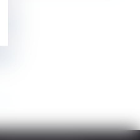
onnels ?
rbaine
>>