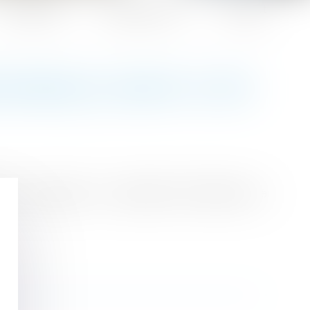
Honoraires
Espace client
Contact
SSIONNELLE AVANT LE 1ER
ommes comprend un ensemble d'information à