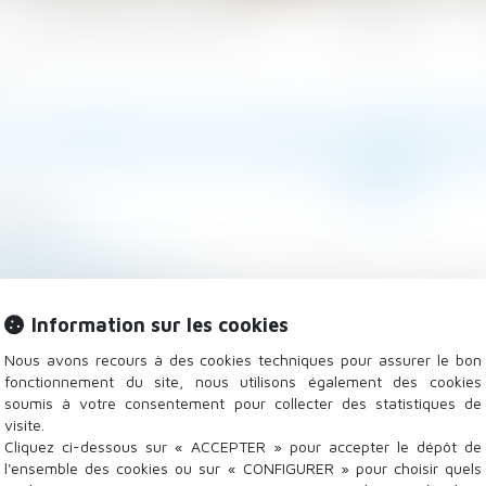
Les domaines d'intervention
Actualités
mars
Z L'INDEX DE L'ÉGALITÉ PROFE
MARS
2/2024
 - Employeurs
endre.service-public.fr
galité professionnelle entre les femmes et les h
Information sur les cookies
inistère du travail...
Lire la suite
Nous avons recours à des cookies techniques pour assurer le bon
fonctionnement du site, nous utilisons également des cookies
soumis à votre consentement pour collecter des statistiques de
visite.
Cliquez ci-dessous sur « ACCEPTER » pour accepter le dépôt de
l'ensemble des cookies ou sur « CONFIGURER » pour choisir quels