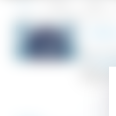
Accueil
Le cabinet
L'équipe
Accueil
Publiez l'index de l'égalité professionnelle avant le 1er 
Vous êtes ici :
PUBLIE
Publié le :
07/0
Droit du travail
Source :
entrepr
L'index de l'é
transmettre au m