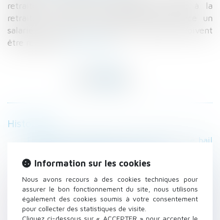
retraite, vous pouvez envisager sa mise à la
retraite. Mais, pour pouvoir mettre d’office un
salarié à la retraite, certaines conditions doivent
être remplies.
Lire la suite
Historique
Faute de congé délivré par le bailleur, le bail
verbal est tacitement reconduit
Information sur les cookies
Doit être considéré comme nul, le
licenciement prononcé en représailles d’une
Nous avons recours à des cookies techniques pour
saisine prud’homale
assurer le bon fonctionnement du site, nous utilisons
également des cookies soumis à votre consentement
Maison neuve: il faut chiffrer les travaux que
pour collecter des statistiques de visite.
se réserve l’acheteur
Cliquez ci-dessous sur « ACCEPTER » pour accepter le