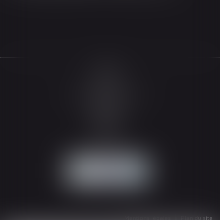
Accueil
Le cabinet
L'équipe
Les domaines d'intervention
Actualités
Honoraires
Espace client
Contact
Articles
Mentions légales
Plan du site