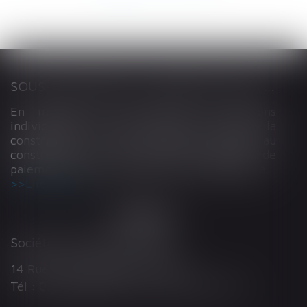
SOUS-TRAITANCE ET GARANTIE DE PAIEMENT : LA COUR DE CASSATION CONFIRME LA RESPONSABILITÉ DU DIRIGEANT DE DROIT
En matière de construction de maisons
individuelles, l’article L 241-9 du Code de la
construction et de l’habitation impose au
constructeur de justifier d’une garantie de
paiement dans tout contrat de sous-traitance...
Lire la suite
Société d'Avocats ARTHUS
14 Rue Wilson 68000 COLMAR
Tél : 03 89 21 98 55 - Fax : 03 89 23 92 10