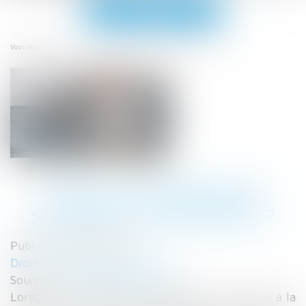
Ouvrir
le
menu
Accueil
Puis-je mettre mon salarié à la retraite ?
Vous êtes ici :
PUIS-JE METTRE MON
SALARIÉ À LA RETRAITE ?
Publié le :
08/12/2021
Droit du travail - Employeurs
Source :
www.editions-tissot.fr
Lorsque votre salarié ne part pas de lui-même à la