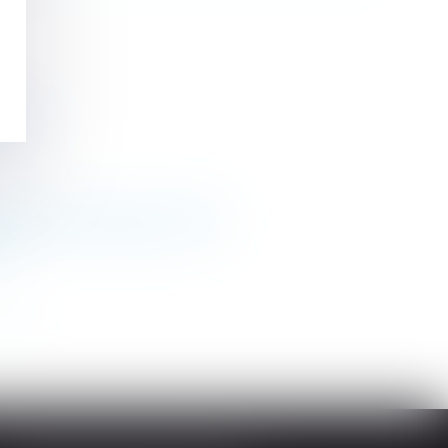
voque
invitation à négocier le PAP
e
>>