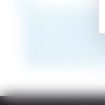
Historique
Taux de cotisations sociales URSSAF 2024
Clause de non-concurrence illicite et resti
QPC : pension d'invalidité et ressources d
Réception tacite : l’occupation des lieux 
Testament olographe partiellement daté pa
Bail mobilité : comment le projet phare de 
Fixation du loyer du bail renouvelé : comp
Nouveauté pour les élections du CSE : l'em
Violences conjugales : extension du bénéf
La possible retenue sur salaire en cas de ca
<<