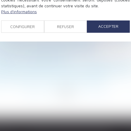
statistiques), avant de continuer votre visite du site.
Plus d'informations
tution de la contrepartie financière indûment versée
ACCEPTER
CONFIGURER
REFUSER
u concubin
est insuffisante pour caractériser une volonté non équi
r un tiers : pas de nullité automatique
la loi Elan a été détourné de son objectif
étence et volonté des parties
ployeur doit intégrer des mentions obligatoires dans l'
ice de l’ordonnance de protection aux enfants du coupl
ractère abusif du droit de retrait des salariés
<
...
48
49
50
51
52
53
54
...
>