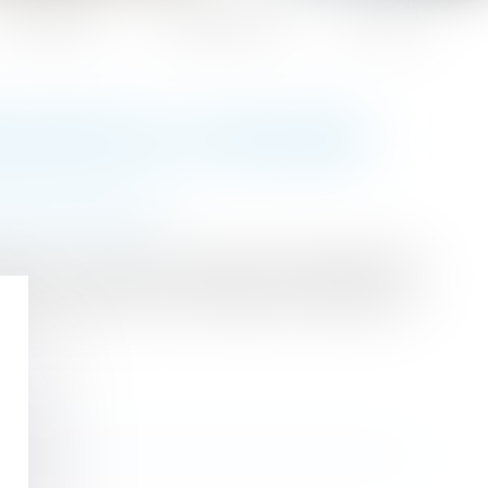
Honoraires
Espace client
Contact
ESSOURCES DU CONCUBIN
gime matrimoniaux
prévoit, à propos de l’allocation supplémentaire
elon la situation matrimoniale des intéressés...