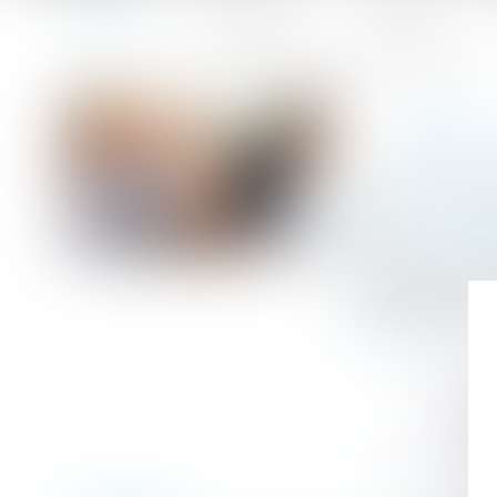
Accueil
Le cabinet
L'équipe
Accueil
QPC : pension d'invalidité et ressources du concubin
Vous êtes ici :
QPC 
Publié le :
19/06
Droit de la fami
Source :
www.act
Le dernier aliné
d’invalidité que
Lire la suite