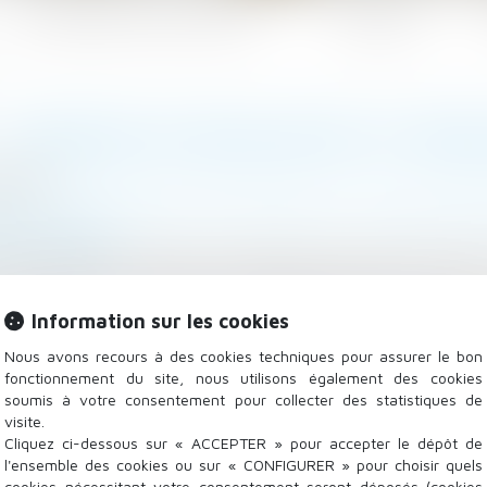
Les domaines d'intervention
Actualités
: PENSION D'INVALIDITÉ ET R
/2024
lle, des personnes et de leur patrimoine
/
Couples et ré
u-juridique.fr
a de l’article L. 815‑24 du Code de la sécurité sociale 
 le montant de l’allocation supplémentaire peut varier s
Information sur les cookies
Nous avons recours à des cookies techniques pour assurer le bon
fonctionnement du site, nous utilisons également des cookies
soumis à votre consentement pour collecter des statistiques de
visite.
Cliquez ci-dessous sur « ACCEPTER » pour accepter le dépôt de
l'ensemble des cookies ou sur « CONFIGURER » pour choisir quels
cookies nécessitant votre consentement seront déposés (cookies