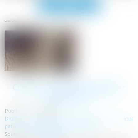
Ouvrir
le
menu
Accueil
Qu'est-ce qu'un quasi-usufruit ?
Vous êtes ici :
QU'EST-CE QU'UN QUASI-
USUFRUIT ?
Publié le :
21/08/2019
Droit de la famille, des personnes et de leur
patrimoine
/
Patrimoine et succession
Source :
www.legifiscal.fr