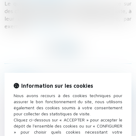
Le quasi-usufruit C’est un usufruit qui porte sur
des choses consomptibles qui disparaissent suite, à
leur usage. C'est le cas de l'argent liquide, par
exemple...
Lire la suite
Historique
Information sur les cookies
Mention de la PMA sur les actes de naissance
Réparation du préjudice des ayants-droit des
Nous avons recours à des cookies techniques pour
victimes d'accident du travail, non décédées
assurer le bon fonctionnement du site, nous utilisons
également des cookies soumis à votre consentement
Poursuite de la simplification des règles en
pour collecter des statistiques de visite.
matière de construction
Cliquez ci-dessous sur « ACCEPTER » pour accepter le
La Cour de cassation se prononce sur la
dépôt de l'ensemble des cookies ou sur « CONFIGURER
rupture conventionnelle du salarié inapte
» pour choisir quels cookies nécessitant votre