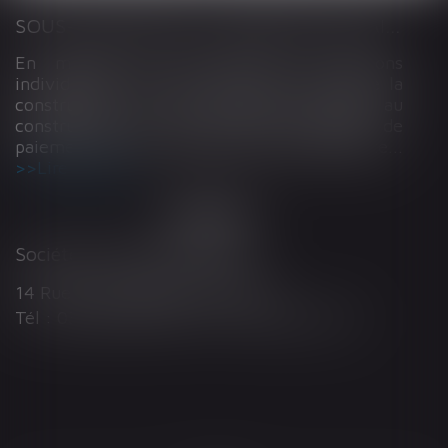
SOUS-TRAITANCE ET GARANTIE DE PAIEMENT : LA COUR DE CASSATION CONFIRME LA RESPONSABILITÉ DU DIRIGEANT DE DROIT
En matière de construction de maisons
individuelles, l’article L 241-9 du Code de la
construction et de l’habitation impose au
constructeur de justifier d’une garantie de
paiement dans tout contrat de sous-traitance...
Lire la suite
Société d'Avocats ARTHUS
14 Rue Wilson 68000 COLMAR
Tél : 03 89 21 98 55 - Fax : 03 89 23 92 10