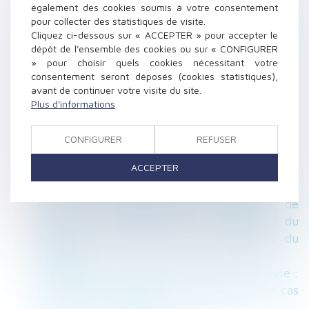
également des cookies soumis à votre consentement
pas aisées pour les professionnels
pour collecter des statistiques de visite.
Copropriété : pas de présomption
Cliquez ci-dessous sur « ACCEPTER » pour accepter le
automatique sans vice ou défaut établi
dépôt de l'ensemble des cookies ou sur « CONFIGURER
» pour choisir quels cookies nécessitant votre
CPF : l'employeur peut désormais encadrer sa
consentement seront déposés (cookies statistiques),
dotation volontaire
avant de continuer votre visite du site.
Quelles sont les obligations liées à la carte
Plus d'informations
BTP ?
OIT : incidence de l'IA sur la santé et la
CONFIGURER
REFUSER
sécurité au travail
ACCEPTER
Détermination de la créance et injonction de
payer : le contrat et rien que le contrat !
La mise à disposition d'un véhicule de
fonction n'exonère pas l'employeur du
versement de l'indemnité d'occupation du
domicile
Devoir de conseil du notaire et assurance-vie :
le point sur l'obligation d'information en cas
de partage successoral