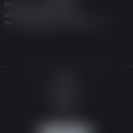
Société d'Avocats ARTHUS
14 Rue Wilson 68000 COLMAR
Tél : 03 89 21 98 55 - Fax : 03 89 23 92 10
Accueil
Le cabinet
L'équipe
Les domaines d'intervention
Actualités
Honoraires
Espace client
Contact
Articles