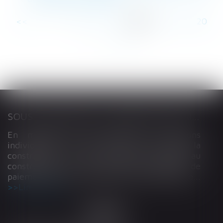
<<
<
...
14
15
16
17
18
19
20
...
>
>>
SOUS-TRAITANCE ET GARANTIE DE PAIEMENT : LA COUR DE CASSATION CONFIRME LA RESPONSABILITÉ DU DIRIGEANT DE DROIT
En matière de construction de maisons
individuelles, l’article L 241-9 du Code de la
construction et de l’habitation impose au
constructeur de justifier d’une garantie de
paiement dans tout contrat de sous-traitance...
Lire la suite