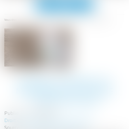
Ouvrir
le
menu
Accueil
Quand la bonne foi neutralise la clause d’exploitation
Vous êtes ici :
QUAND LA BONNE FOI
NEUTRALISE LA CLAUSE
D’EXPLOITATION
Publié le :
07/05/2025
Droit commercial
/
Baux commerciaux
Source :
www.lemag-juridique.com