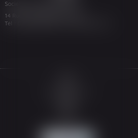
Société d'Avocats ARTHUS
14 Rue Wilson 68000 COLMAR
Tél : 03 89 21 98 55 - Fax : 03 89 23 92 10
Accueil
Le cabinet
L'équipe
Les domaines d'intervention
Actualités
Honoraires
Espace client
Contact
Articles