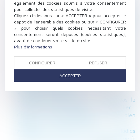
également des cookies soumis à votre consentement
| SOS conso
pour collecter des statistiques de visite.
Divorce : journal intime et photomontages
Cliquez ci-dessous sur « ACCEPTER » pour accepter le
peuvent être produits | SOS conso - Blog Le
dépôt de l'ensemble des cookies ou sur « CONFIGURER
» pour choisir quels cookies nécessitant votre
Monde
consentement seront déposés (cookies statistiques),
Loyers commerciaux actualisés au 20 mars
avant de continuer votre visite du site.
2017 | Net-iris
Plus d'informations
Le nom d'usage n'est qu'un nom d'emprunt -
20/03/2017 - La Nouvelle République
CONFIGURER
REFUSER
Le CDD sous condition suspensive - La
ACCEPTER
Gazette du Palais
Discrimination au travail: ce que dit la loi -
L'Express L'Entreprise
Location ou sous-location : ce n'est pas la
même fiscalité qui s'applique - Le Particulier
Choix du nom de l’enfant : il faut bien
réfléchir… - La Gazette du Palais
Agriculteurs. Plus de 60 maladies
professionnelles reconnues - LeTelegramme.fr