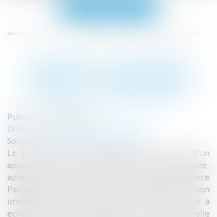
Ouvrir
le
menu
Accueil
Quand la locataire reçoit un congé pour vente | SOS conso
Vous êtes ici :
QUAND LA LOCATAIRE
REÇOIT UN CONGÉ POUR
VENTE | SOS CONSO
Publié le :
27/03/2017
Droit immobilier
/
Baux d'habitation
Source :
sosconso.blog.lemonde.fr
Le 15 mai 2007, Corinne X devient locataire d’un
appartement niçois appartenant à la SCI Lepante,
après avoir signé un bail avec l’agence l’agence
Parnasse Immobilier, qui gère l’ensemble de son
immeuble. Six ans plus tard, son bail arrivant à
échéance, l’agence demande à la SCI ce qu’elle