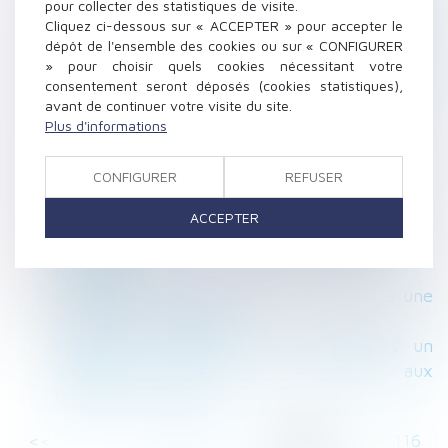
pour collecter des statistiques de visite.
l'ordre des architectes est présumée abusive
Cliquez ci-dessous sur « ACCEPTER » pour accepter le
L’imputation en assiette des legs en usufruit
dépôt de l'ensemble des cookies ou sur « CONFIGURER
» pour choisir quels cookies nécessitant votre
À chaque dépense correspond une créance
consentement seront déposés (cookies statistiques),
entre époux
avant de continuer votre visite du site.
Certification des services de prévention et de
Plus d'informations
santé au travail, mode d'emploi
Hausse des loyers limitée pour les
CONFIGURER
REFUSER
propriétaires
ACCEPTER
Annulation du testament olographe :
conséquence sur le délais d'action en
restitution
Quant au délai imparti pour s’opposer à une
contrainte de l’Urssaf
Financer ou améliorer de ses deniers un
logement indivis n’est pas contribuer aux
charges du mariage
<<
<
...
111
112
113
114
115
116