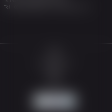
14 Rue Wilson 68000 COLMAR
Tél : 03 89 21 98 55 - Fax : 03 89 23 92 10
Accueil
Le cabinet
L'équipe
Les domaines d'intervention
Actualités
Honoraires
Espace client
Contact
Articles