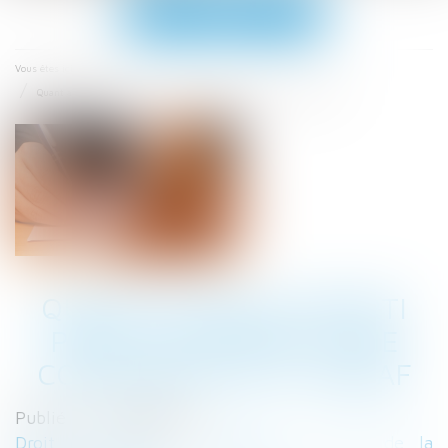
Ouvrir
le
menu
Accueil
Vous êtes ici :
Quant au délai imparti pour s’opposer à une contrainte de l’Urssaf
QUANT AU DÉLAI IMPARTI
POUR S’OPPOSER À UNE
CONTRAINTE DE L’URSSAF
Publié le :
04/08/2022
Droit du travail - Employeurs
/
Droit de la