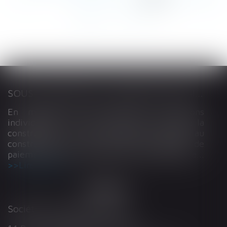
117
...
>
>>
SOUS-TRAITANCE ET GARANTIE DE PAIEMENT : LA COUR DE CASSATION CONFIRME LA RESPONSABILITÉ DU DIRIGEANT DE DROIT
En matière de construction de maisons
individuelles, l’article L 241-9 du Code de la
construction et de l’habitation impose au
constructeur de justifier d’une garantie de
paiement dans tout contrat de sous-traitance...
Lire la suite
Société d'Avocats ARTHUS