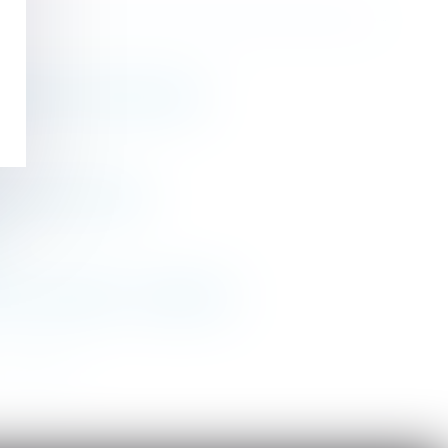
ssement du salarié inapte
- Dalloz Actualité
aux locataires - Fiscalonline
>
>>