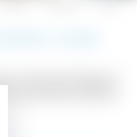
Honoraires
Espace client
Contact
EXPATRIÉS ? LE MONDE
savoir, au régime matrimonial légal du lieu de
 après cette date subissent un changement de
le, si leur première résidence habituelle était
e régime légal français étant le régime de la