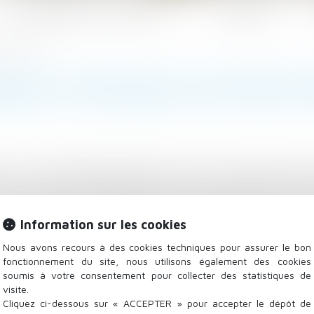
Les domaines d'intervention
Actualités
s ? Le Monde
NIAL S’APPLIQUE AUX ÉPOUX 
nt le 1er septembre 1992 sont soumis, parfois sans le 
 Sans contrat de mariage toujours, les époux mariés
s lorsqu’ils se fixent dans un nouveau pays. Par exemp
ilier en France, ce bien aura un caractère commun, l
Information sur les cookies
re la suite
Nous avons recours à des cookies techniques pour assurer le bon
fonctionnement du site, nous utilisons également des cookies
soumis à votre consentement pour collecter des statistiques de
visite.
Cliquez ci-dessous sur « ACCEPTER » pour accepter le dépôt de