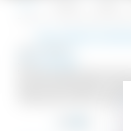
Accueil
Le cabinet
L'équipe
Accueil
Quel régime matrimonial s’applique aux époux expatrié
Vous êtes ici :
QUEL RÉGIME MATRIMO
Publié le :
26/05/2017
(NPU) Droit de la famille
Source :
www.lemonde.fr
Sans contrat de mariage, les époux mariés ava
leur première résidence habituelle commune.
régime matrimonial automatique tous les dix an
française et qu’ils ont acheté un bien immob
communauté de biens réduite aux acquêts...
Li