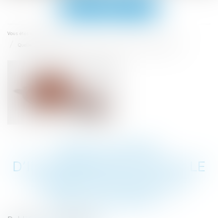
Ouvrir
le
menu
Accueil
Vous êtes ici :
Quelle prime d’intéressement pour le salarié en congé de reclassement ?
QUELLE PRIME
D’INTÉRESSEMENT POUR LE
SALARIÉ EN CONGÉ DE
RECLASSEMENT ?