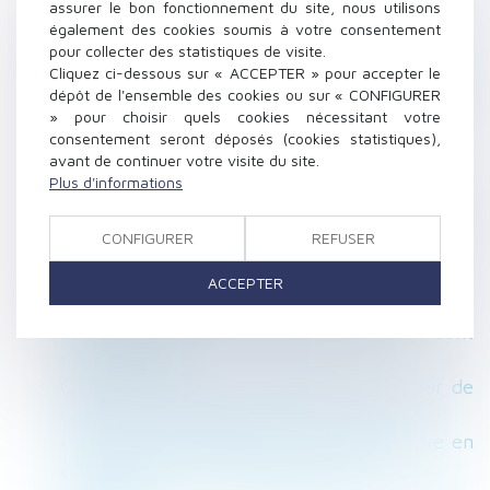
des agissements de harcèlement moral
assurer le bon fonctionnement du site, nous utilisons
Quelle prime d’intéressement pour le salarié
également des cookies soumis à votre consentement
pour collecter des statistiques de visite.
en congé de reclassement ?
Cliquez ci-dessous sur « ACCEPTER » pour accepter le
Condition suspensive d’obtention du permis
dépôt de l'ensemble des cookies ou sur « CONFIGURER
de construire : impossibilité de modification
» pour choisir quels cookies nécessitant votre
unilatérale du projet de construction
consentement seront déposés (cookies statistiques),
avant de continuer votre visite du site.
Succession et annulation d’un testament
Plus d'informations
L’employeur peut s’appuyer sur des éléments
couverts par le secret médical pour licencier
CONFIGURER
REFUSER
un salarié
Projet de loi pouvoir d’achat : le point sur les
ACCEPTER
mesures intéressant les employeurs
Le licenciement est nul si les propos ne sont
pas injurieux
Covid-19 et loyers commerciaux : la Cour de
cassation tranche en faveur des bailleurs
Prestation compensatoire : Faut-il prendre en
considération les nouveaux enfants ?