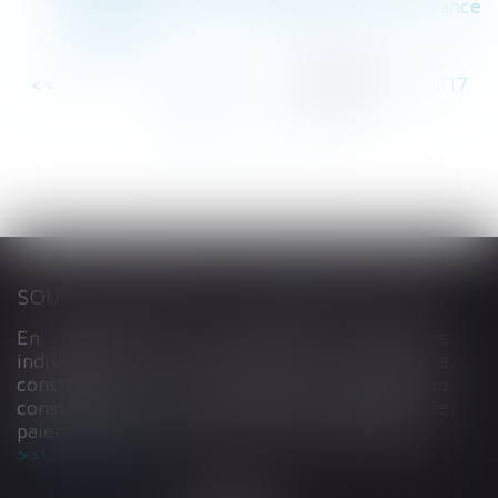
Modulation de la contribution d’assurance
chômage
<<
<
...
112
113
114
115
116
117
118
...
>
>>
SOUS-TRAITANCE ET GARANTIE DE PAIEMENT : LA COUR DE CASSATION CONFIRME LA RESPONSABILITÉ DU DIRIGEANT DE DROIT
En matière de construction de maisons
individuelles, l’article L 241-9 du Code de la
construction et de l’habitation impose au
constructeur de justifier d’une garantie de
paiement dans tout contrat de sous-traitance...
Lire la suite