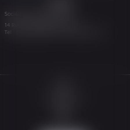
Société d'Avocats ARTHUS
14 Rue Wilson 68000 COLMAR
Tél : 03 89 21 98 55 - Fax : 03 89 23 92 10
Accueil
Le cabinet
L'équipe
Les domaines d'intervention
Actualités
Honoraires
Espace client
Contact
Articles