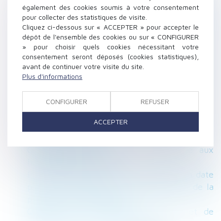
Revirement de jurisprudence confirmé :
également des cookies soumis à votre consentement
rétractation exclue pour une promesse
pour collecter des statistiques de visite.
antérieure à 2016
Cliquez ci-dessous sur « ACCEPTER » pour accepter le
dépôt de l'ensemble des cookies ou sur « CONFIGURER
Cas pratique : sanctionner l’absence
» pour choisir quels cookies nécessitant votre
injustifiée d’un salarié
consentement seront déposés (cookies statistiques),
Communauté légale : dernières précisions
avant de continuer votre visite du site.
jurisprudentielles
Plus d'informations
Le CSE ne peut pas agir en justice pour faire
respecter un engagement de l'employeur
CONFIGURER
REFUSER
Donation entre époux ou au dernier vivant
ACCEPTER
Urssaf : négocier les conditions d’apurement
des dettes sociales
Conséquence du recours systématique aux
heures supplémentaires
Proposition de loi en vue de modifier la date
prise en compte pour la détermination de la
prestation compensatoire
Quelles sont les règles de hauteur et de