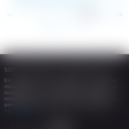
distance pour un mur de clôture ?
<<
<
...
134
135
136
137
138
139
140
...
>
>>
SOUS-TRAITANCE ET GARANTIE DE PAIEMENT : LA COUR DE CASSATION CONFIRME LA RESPONSABILITÉ DU DIRIGEANT DE DROIT
En matière de construction de maisons
individuelles, l’article L 241-9 du Code de la
construction et de l’habitation impose au
constructeur de justifier d’une garantie de
paiement dans tout contrat de sous-traitance...
Lire la suite