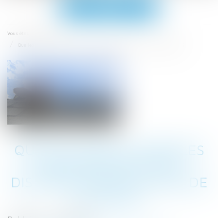
Ouvrir
le
menu
Accueil
Vous êtes ici :
Quelles sont les règles de hauteur et de distance pour un mur de clôture ?
QUELLES SONT LES RÈGLES
DE HAUTEUR ET DE
DISTANCE POUR UN MUR DE
CLÔTURE ?