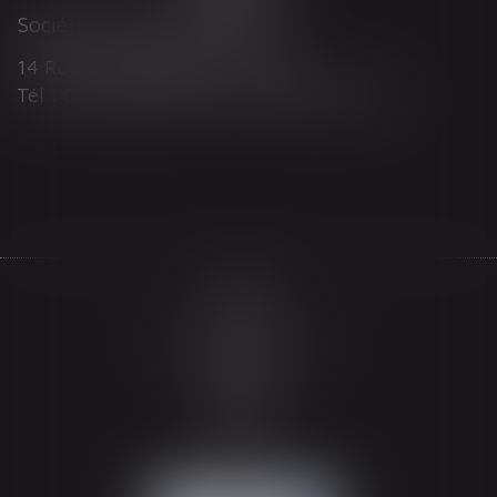
Société d'Avocats ARTHUS
14 Rue Wilson 68000 COLMAR
Tél : 03 89 21 98 55 - Fax : 03 89 23 92 10
Accueil
Le cabinet
L'équipe
Les domaines d'intervention
Actualités
Honoraires
Espace client
Contact
Articles