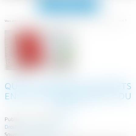
Ouvrir
le
menu
Accueil
Quels dommages-intérêts en cas de non-respect du Smic ?
Vous êtes ici :
QUELS DOMMAGES-INTÉRÊTS
EN CAS DE NON-RESPECT DU
SMIC ?
Publié le :
04/11/2021
Droit du travail - Employeurs
Source :
www.efl.fr