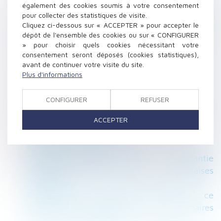
également des cookies soumis à votre consentement
équivoque
pour collecter des statistiques de visite.
L’employeur ne peut pas proposer au salarié
Cliquez ci-dessous sur « ACCEPTER » pour accepter le
inapte un poste de reclassement non
dépôt de l'ensemble des cookies ou sur « CONFIGURER
» pour choisir quels cookies nécessitant votre
conforme à la convention collective !
consentement seront déposés (cookies statistiques),
Jeudi 11 novembre : la procédure à suivre
avant de continuer votre visite du site.
pour faire le pont
Plus d'informations
Quels dommages-intérêts en cas de non-
respect du Smic ?
CONFIGURER
REFUSER
Le locataire sera informé plus tôt des risques
ACCEPTER
pesant sur le bien loué
Comment faire valoir ses droits sur une
concession funéraire?
Travaux dans un logement : la garantie
décennale amputée en cas de mauvaises
formalités
Réformer le CPF, booster l'alternance... ce
que prévoit l'accord-cadre des partenaires
sociaux sur la formation