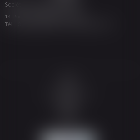
Société d'Avocats ARTHUS
14 Rue Wilson 68000 COLMAR
Tél : 03 89 21 98 55 - Fax : 03 89 23 92 10
Accueil
Le cabinet
L'équipe
Les domaines d'intervention
Actualités
Honoraires
Espace client
Contact
Articles