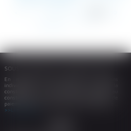
<<
<
...
136
137
138
139
140
141
142
...
>
>>
SOUS-TRAITANCE ET GARANTIE DE PAIEMENT : LA COUR DE CASSATION CONFIRME LA RESPONSABILITÉ DU DIRIGEANT DE DROIT
En matière de construction de maisons
individuelles, l’article L 241-9 du Code de la
construction et de l’habitation impose au
constructeur de justifier d’une garantie de
paiement dans tout contrat de sous-traitance...
Lire la suite