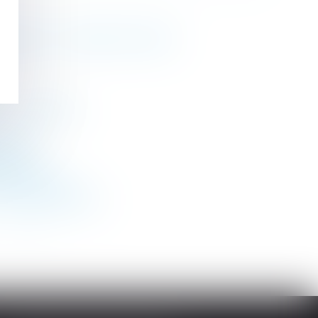
immeuble - La Gazette du Palais
 - Le Moniteur
Palais
 Actifs
nventionnels
Les Echos Business
>
>>