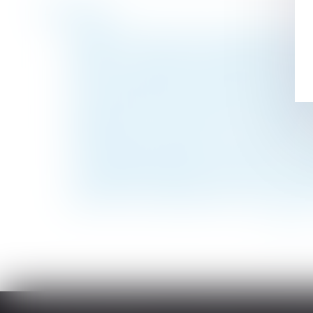
Historique
Accessibilité des personnes handicapées : l
RAPPEL : A partir du 1er novembre, il faud
Rupture conventionnelle collective - Editi
Un copropriétaire ne peut pas s’opposer a
Hulot veut taxer les projets de constructi
Télétravail : du nouveau ! | service-public.
Renouvellement d’un bail conclu en vue d’un
« La réserve héréditaire n’est pas en soi co
À l'employeur de prouver qu'il a fait en s
Salariés, ces clauses peuvent vous empêche
<<