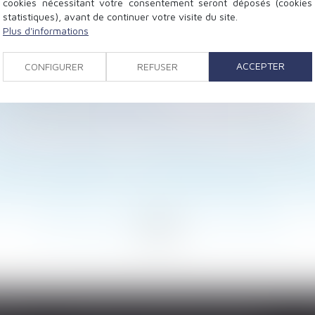
cookies nécessitant votre consentement seront déposés (cookies
statistiques), avant de continuer votre visite du site.
Plus d'informations
’architecte doit se renseigner sur la destination de l’
ra se rendre en mairie pour se pacser
ACCEPTER
CONFIGURER
REFUSER
on Tissot
u mesurage de son lot - EFL
on en zones naturelles et agricoles - Entreprises de BTP
fr
e seule utilisation : fixation du loyer - La Gazette du 
ntraire à l’ordre public international français » | L'Agefi
orte que le salarié prenne ses congés payés légaux et co
r d’entreprendre, Fiscalité et droit des entreprises - 
<
...
267
268
269
270
271
272
273
...