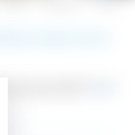
Honoraires
Espace client
Contact
ENDRE EN MAIRIE POUR SE
ion du Pacte civil de solidarité (Pacs), de sa
 de la Justice vendredi 13 octobre...
Lire la suite