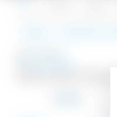
Accueil
Le cabinet
L'équipe
Accueil
RAPPEL : A partir du 1er novembre, il faudra se rendre 
Vous êtes ici :
RAPPEL : A PARTIR DU 1
Publié le :
18/10/2017
(NPU) Droit de la famille
Source :
www.francetvinfo.fr
Au moment où il célèbre ses 18 ans, les règle
modification et dissolution, est transféré des t