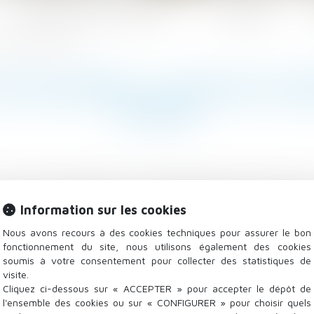
Les domaines d'intervention
Actualités
en mairie pour se pacser
ER NOVEMBRE, IL FAUDRA SE R
PACSER
s du Pacs changent. "L’enregistrement de la déclarat
Information sur les cookies
ribunaux d’instance aux mairies", a indiqué le ministère
Nous avons recours à des cookies techniques pour assurer le bon
fonctionnement du site, nous utilisons également des cookies
soumis à votre consentement pour collecter des statistiques de
visite.
Cliquez ci-dessous sur « ACCEPTER » pour accepter le dépôt de
l'ensemble des cookies ou sur « CONFIGURER » pour choisir quels