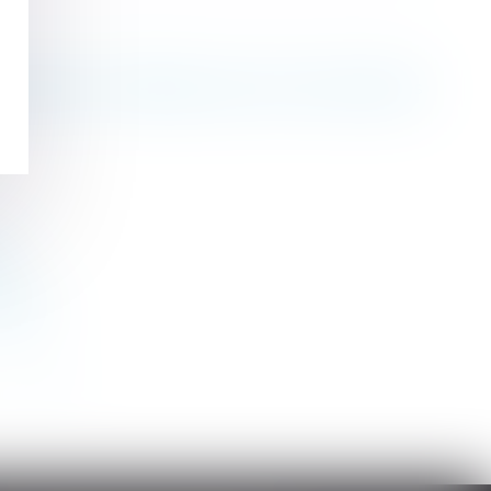
al destiné à l’habitation pour de courtes durées
e
tement
>
>>