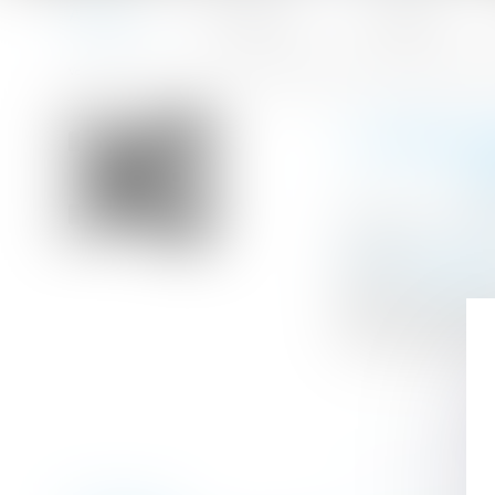
Accueil
Le cabinet
L'équipe
Accueil
Le reclassement préalable au licenciement économique 
Vous êtes ici :
LE RECL
D
Publié le :
13/10
Droit du travail
Source :
www.efl
Dans le cadre du
salarié intéress