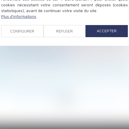
cookies nécessitant votre consentement seront déposés (cookies
statistiques), avant de continuer votre visite du site.
n « dégenrée »
Plus d'informations
autorisation la location, de manière répétée, d’un loc
 domicile est conforme au droit de l’Union
ACCEPTER
CONFIGURER
REFUSER
du travail
nce Énergétique est-il inédit ?
de la Cour des comptes
t prouver qu'il n'est pas fautif
du recel successoral en dehors d’une instance en partag
al
t économique ne doit pas être confondu avec un recru
rité à la recherche de la faute
<
...
172
173
174
175
176
177
178
...