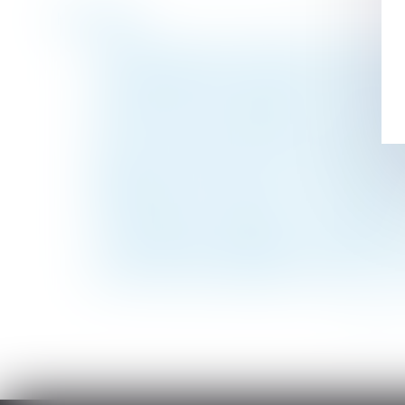
Historique
La justice refuse la création d’une filiatio
Une réglementation nationale soumettant à 
à une clientèle de passage qui n’y élit pas
Le télétravail sur prescription du médecin 
En quoi le nouveau Diagnostic de Performa
Sécurité sociale 2020 : recommandations 
Dégradation d'un logement : le locataire doi
Pas de rapport successoral ni de sanction 
Le congé de proche aidant ou congé famili
Le reclassement préalable au licenciemen
Concurrence des demandes en divorce : prio
<<