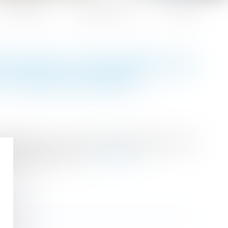
Honoraires
Espace client
Contact
NCIEMENT ÉCONOMIQUE NE
C UN RECRUTEMENT
économique, il est possible d'organiser avec le
onsable hiérarchique...
Lire la suite