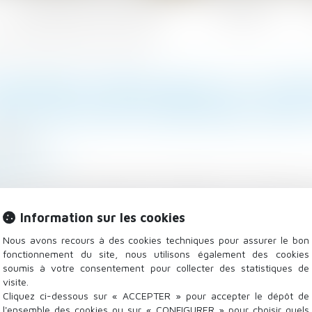
Les domaines d'intervention
Actualités
ne doit pas être confondu avec un recrutement
ASSEMENT PRÉALABLE AU LICE
OIT PAS ÊTRE CONFONDU AVE
/2020
 - Employeurs
.fr
 processus de reclassement préalable au licenciement 
é par une proposition d'emploi un entretien avec le resp
Information sur les cookies
Nous avons recours à des cookies techniques pour assurer le bon
fonctionnement du site, nous utilisons également des cookies
soumis à votre consentement pour collecter des statistiques de
visite.
Cliquez ci-dessous sur « ACCEPTER » pour accepter le dépôt de
l'ensemble des cookies ou sur « CONFIGURER » pour choisir quels