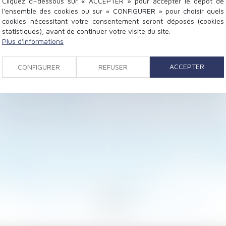
Cliquez ci-dessous sur « ACCEPTER » pour accepter le dépôt de
l'ensemble des cookies ou sur « CONFIGURER » pour choisir quels
cookies nécessitant votre consentement seront déposés (cookies
statistiques), avant de continuer votre visite du site.
Plus d'informations
t ne se négocieront pas dans l’entreprise - Sud Ouest.fr
ACCEPTER
CONFIGURER
REFUSER
yer l'avis de clôture de l'instruction à l'adresse indiqu
vorce dans le nouveau divorce par consentement mutuel
omposées - Les Echos
 de substitution dans la promesse de vente ? | Actualit
 de son épouse est dépourvu de gravité - Le Monde du Dr
 proposer un poste dans une autre entreprise de la mêm
onsable de travaux mal faits par le vendeur... - Le Part
rconstancié peut être établi à partir de pièces médicale
éclaration de travaux - Le Particulier
<
...
276
277
278
279
280
281
282
...