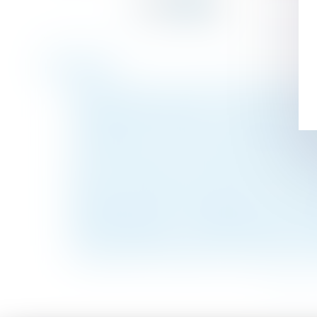
Historique
Droit du travail: les motifs de licenciemen
Maladie professionnelle : la CPAM doit envo
La remise en cause de la convention de di
Transmission : les choix des familles rec
Achat immobilier : Qu'est-ce que la clause
Divorce : l’adultère du mari avec la sœur
Reclassement d'un salarié inapte : dois-je
Quand l'acheteur d'un appartement est resp
Majeurs protégés : le certificat médical ci
La pose de de "Velux®" est soumise à une d
<<