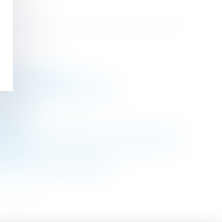
ée par l'employeur
 - Éditions Francis Lefebvre
és Seloger
oit
e enseigne que la mienne ? - Editions Tissot
iculier
s - Éditions Francis Lefebvre
>
>>