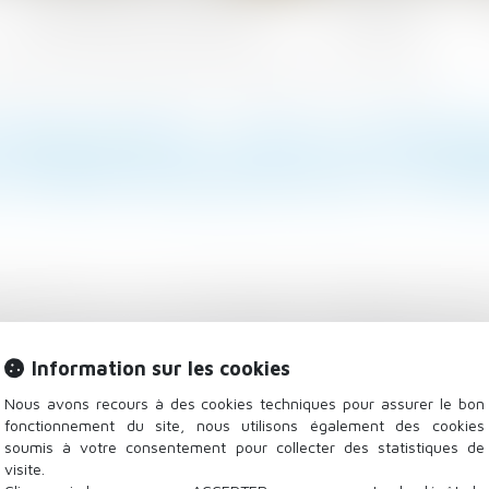
Les domaines d'intervention
Actualités
 poste dans une autre entreprise de la même enseigne que la mienne ? - Editions Tissot
ARIÉ INAPTE : DOIS-JE PROP
A MÊME ENSEIGNE QUE LA MIEN
distribution. Un de mes salariés a été déclaré inapte p
ins que je gère ou dans l'ensemble des magasins de m
ployeur, sous certaines conditions, rechercher activem
Information sur les cookies
s et respectant les conclusions et indications écrites de
Nous avons recours à des cookies techniques pour assurer le bon
ous vous demandez...
Lire la suite
fonctionnement du site, nous utilisons également des cookies
soumis à votre consentement pour collecter des statistiques de
visite.