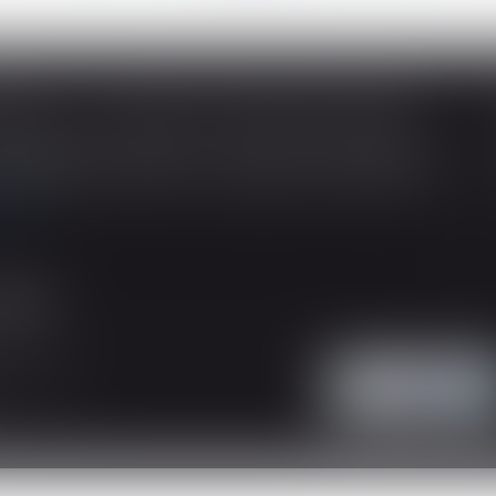
SOUS-TRAITANCE ET GARANTIE DE PAIEMENT : LA COUR DE CASSATION CONFIRME LA RESPONSABILITÉ DU DIRIGEANT DE DROIT
ividuelles, l’article L 241-9 du Code de la
tructeur de justifier d’une garantie de paiement
 suite
'intervention