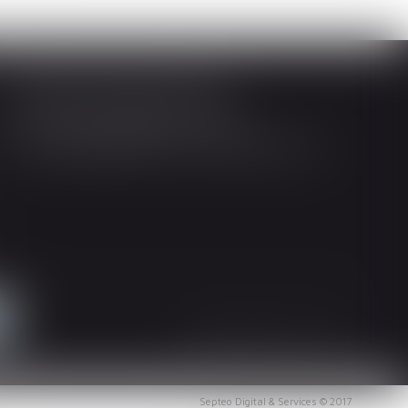
Société d'Avocats ARTHUS
14 Rue Wilson 68000 COLMAR
Tél : 03 89 21 98 55 - Fax : 03 89 23 92 10
Mentions légales
Plan du site
Septeo Digital & Services © 2017