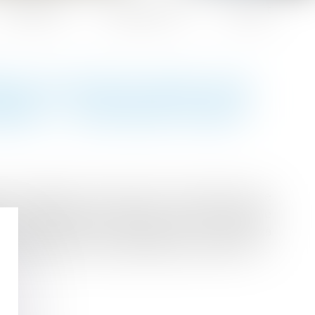
Honoraires
Espace client
Contact
OSER UN POSTE DANS UNE
NE ? - EDITIONS TISSOT
ar le médecin du travail. Dois-je rechercher une
ême enseigne que la mienne ? Lorsqu'un salarié
ent une solution de reclassement et proposer à
 la médecine du travail (Code du travail, art. L.