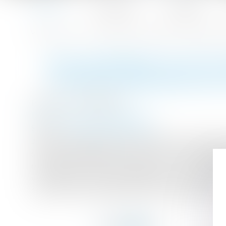
Accueil
Le cabinet
L'équipe
Accueil
Reclassement d'un salarié inapte : dois-je proposer un
Vous êtes ici :
RECLASSEMENT D'UN SAL
AUTRE ENTREPRISE DE L
Publié le :
07/06/2017
Droit du travail - Employeurs
Source :
www.editions-tissot.fr
Je suis employeur dans le secteur de la grande 
solution de reclassement dans les seuls magas
est déclaré inapte, vous devez, en tant qu'em
votre salarié un emploi approprié à ses capacité
1226-10). Votre entreprise est franchisée et v