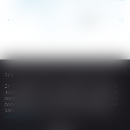
voie communale
<<
<
...
170
171
172
173
174
175
176
...
>
>>
SOUS-TRAITANCE ET GARANTIE DE PAIEMENT : LA COUR DE CASSATION CONFIRME LA RESPONSABILITÉ DU DIRIGEANT DE DROIT
En matière de construction de maisons
individuelles, l’article L 241-9 du Code de la
construction et de l’habitation impose au
constructeur de justifier d’une garantie de
paiement dans tout contrat de sous-traitance...
Lire la suite