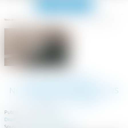
Ouvrir
le
menu
Accueil
Reconfinement : nouvelles attestations de déplacement
Vous êtes ici :
RECONFINEMENT :
NOUVELLES ATTESTATIONS
DE DÉPLACEMENT
Publié le :
04/11/2020
Droit du travail - Employeurs
Source :
www.editions-tissot.fr