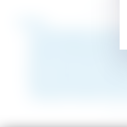
Historique
Les conditions de versement de l'aide à la 
Une nouvelle obligation en matière de pré
Copropriété et assemblées générales : dé
Le recouvrement des cotisations de retrai
Immobilier à temps partagé : la méfiance 
Ce qu'il faut savoir sur le rachat de soult
Bore Out : l’absence de travail est aussi 
L’effet interruptif de l’action en partage 
Transfert du recouvrement des contributio
Un manquement du locataire avant le renouv
<<
<