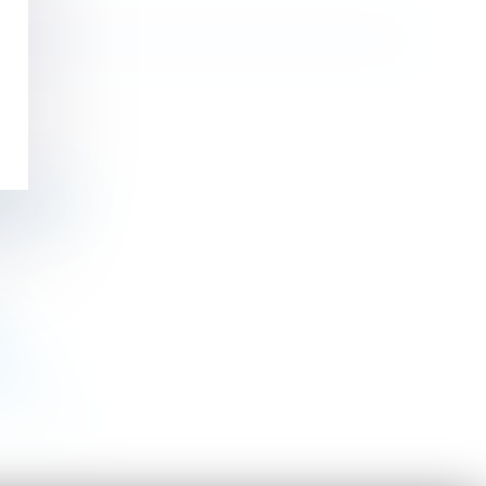
vier 2023
près
>
>>