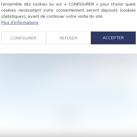
l'ensemble des cookies ou sur « CONFIGURER » pour choisir quels
cookies nécessitant votre consentement seront déposés (cookies
statistiques), avant de continuer votre visite du site.
Plus d'informations
relance de la construction durable définies
ACCEPTER
CONFIGURER
REFUSER
vention des risques chimiques
rogations jusqu’au 30 septembre 2021
te complémentaire par l’URSSAF est reporté au 1er jan
s'impose avant de signer
e d'un bien immobilier en cas de divorce
du harcèlement moral
ne s’étend pas à celle en versement d’un salaire différé
ns « formation » aux Urssaf : l'ordonnance est parue
ellement du bail justifie sa résolution s'il continue a
...
143
144
145
146
147
148
149
...