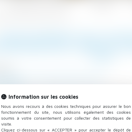
Les domaines d'intervention
Actualités
aire par l’URSSAF est reporté au 1er janvier 2023
E RECOUVREMENT DES COTISAT
MENTAIRE PAR L’URSSAF EST 
2023
/2021
 - Employeurs
/
Droit de la protection sociale
isocial.fr
du 17 juin 2021, l’URSSAF confirme le report de l’ent
Information sur les cookies
itialement prévu au 1er janvier 2022, au 1er janvier
Lire la suite
Nous avons recours à des cookies techniques pour assurer le bon
fonctionnement du site, nous utilisons également des cookies
soumis à votre consentement pour collecter des statistiques de
visite.
Cliquez ci-dessous sur « ACCEPTER » pour accepter le dépôt de