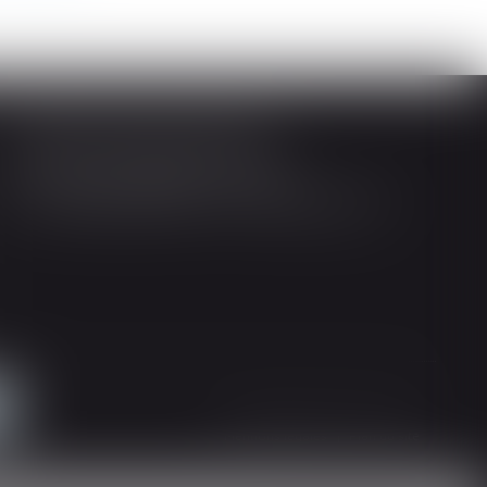
Société d'Avocats ARTHUS
14 Rue Wilson 68000 COLMAR
Tél : 03 89 21 98 55 - Fax : 03 89 23 92 10
Mentions légales
Plan du site