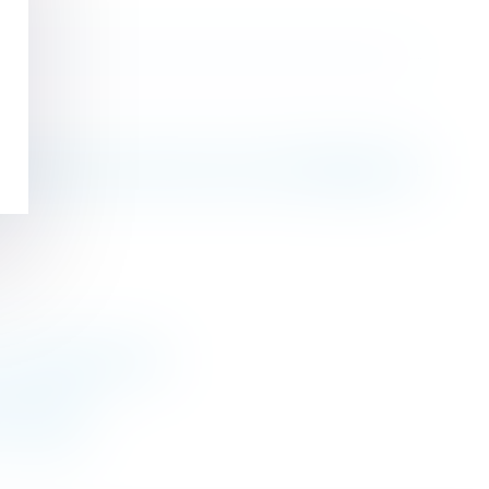
exercice de son droit de visite et d'hébergement
- Le Monde du Droit
tés Seloger
>
>>