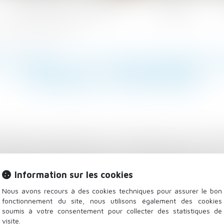
Les domaines d'intervention
Actualités
e arnaque ? L'express L'entreprise
TRAVAIL: LE "CDI DE PROJET" 
L'EXPRESS L'ENTREPRISE
ilitation du gouvernement. Le CDI de projet, cher au Me
e CDD a battu des records ces dernières années, le bo
néraliser le CDI de chantier, jusqu'ici réservé au BTP,
Information sur les cookies
és, jusqu'ici épargnés? La CGT et FO le craignent. Le
DI comme la norme"...
Lire la suite
Nous avons recours à des cookies techniques pour assurer le bon
fonctionnement du site, nous utilisons également des cookies
soumis à votre consentement pour collecter des statistiques de
visite.