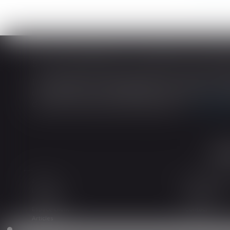
En matière de construction de maisons ind
construction et de l’habitation impose au cons
dans tout contrat de sous-traitance...
Lire la
Accueil
Le cabinet
L'équipe
Les domaines d
Actualités
Honoraires
Espace client
Contact
Articles