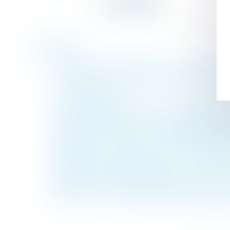
Historique
Un couple interdit de PMA en raison de so
Un parent peut-il refuser de confier ses e
? | Net-iris 2017
Nouveautés sociales : ce qui change au 1er 
Les contrats de performance énergétique 
Séparation des parents : résidence de l'enf
Immobilier : la fin du contrat de syndic ty
Réforme du code du travail: le "CDI de proj
Prestation compensatoire due au conjoint q
Réparation du harcèlement sexuel qui peut 
Que faire si la surface habitable est inféri
<<