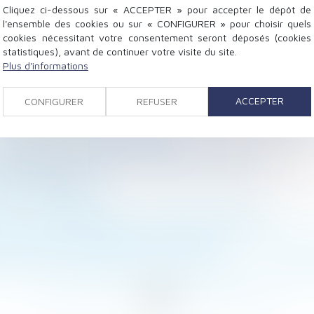
Cliquez ci-dessous sur « ACCEPTER » pour accepter le dépôt de
l'ensemble des cookies ou sur « CONFIGURER » pour choisir quels
cookies nécessitant votre consentement seront déposés (cookies
statistiques), avant de continuer votre visite du site.
Plus d'informations
n âge | SOS conso
ACCEPTER
CONFIGURER
REFUSER
nfants au concubin de l'autre parent dans le cadre de l'
juillet 2017 - Editions Tissot
montent en puissance - Le Moniteur © wordle
ant | Justice.fr
pe ? | Contrepoints
et" est-il une arnaque ? L'express L'entreprise
ui a collaboré bénévolement à l’entreprise de l’autre 
résulter d’un fait unique | Lextenso.fr
eure à celle indiquée dans le bail de location ? | Actuali
<
...
275
276
277
278
279
280
281
...