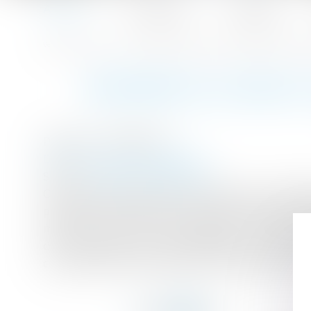
Accueil
Le cabinet
L'équipe
Accueil
Réforme du code du travail: le "CDI de projet" est-il un
Vous êtes ici :
RÉFORME DU CODE DU 
Publié le :
26/06/2017
Droit du travail - Employeurs
Source :
lentreprise.lexpress.fr
C'est l'une des surprises du projet de loi d'hab
pourtant loin? Même si le taux de conclusion d
marché du travail. Jusqu'à quand? En voulant gé
de la précarité pour des bataillons de salari
contraire que le CDI de projet "maintient le C