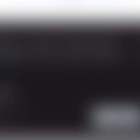
SOUS-TRAITANCE ET GARANTIE DE PAIEMENT : LA COUR DE CASSATION CONFIRME LA RESPONSABILITÉ DU DIRIGEANT DE DROIT
ividuelles, l’article L 241-9 du Code de la
tructeur de justifier d’une garantie de paiement
 suite
'intervention