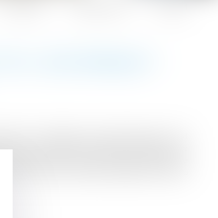
Honoraires
Espace client
Contact
EST-IL UNE ARNAQUE ?
def, va-t-il balayer le CDI classique dont il est
n vieux CDI continue de régner en maître sur le
 le gouvernement n'ouvre-t-il pas grand la porte
 Premier ministre, Édouard Philippe, estime au